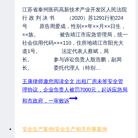
江苏省泰州医药高新技术产业开发区人民法院
行 政 判 决 书 （2020）苏1291行初224
号 原告周爱成，性别××年××月××日生，
××族。 被告靖江市应急管理局，统一
社会信用代码×××110，住所地靖江市阳光大
道1号。 法定代表人蔡斌，局
长。 参与诉讼负责人殷浩鹏，副局
长。 委托代理人（特别…
王康律师邀您阅读全文
出租厂房未签安全管
理协议，企业负责人被罚7000元，起诉应急局
和市政府，一审败诉
安全生产案例
|
安全生产相关刑事案例