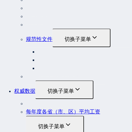
行政法规
部门规章
地方性法规和规章
规范性文件
切换子菜单
国务院规范性文件
部门规范性文件
原安监总局复函
各行业重大事故隐患判定标准集合
权威数据
切换子菜单
贷款市场报价利率（LPR）
每年度各省（市、区）平均工资
切换子菜单