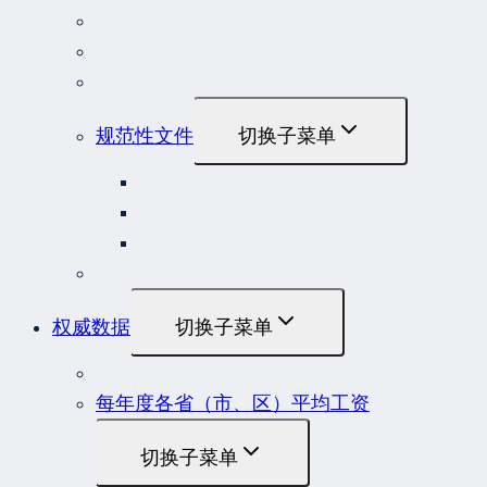
行政法规
部门规章
地方性法规和规章
规范性文件
切换子菜单
国务院规范性文件
部门规范性文件
原安监总局复函
各行业重大事故隐患判定标准集合
权威数据
切换子菜单
贷款市场报价利率（LPR）
每年度各省（市、区）平均工资
切换子菜单