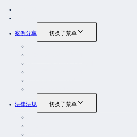
网站首页
最新发布
案例分享
切换子菜单
最高人民法院指导性案例
最高人民法院公报案例
最高人民检察院指导性案例
劳动人事争议典型案例
重大责任事故罪案例
危险作业罪典型案例
法律法规
切换子菜单
法律
立法解释
司法解释