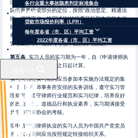
法治思想，根据律师是中国特色社会主义法治工作
各行业重大事故隐患判定标准集合
队伍重要组成部分的定位，按照“政治坚定、精通法
权威数据
律、维护正义、恪守诚信”的培养目标和本实施办法
贷款市场报价利率（LPR）
规定，组织管理实习人员的实习活动，指导律师事
每年度各省（市、区）平均工资
务所和实习指导律师做好实习人员的教育、训练和
2022年度各省（市、区）平均工资
管理工作，严格实习考核，确保实习质量。
联系我们
第五条
实习人员的实习期为一年，自《申请律师执
业人员实习证》签发之日起计算。
搜索一下
实习人员在实习期间应当参加本实施办法规定的集
中培训和律师事务所安排的实务训练，遵守实习管
理规定，遵守律师行业规范和实习纪律，培养良好
的政治素质、道德品行和执业素养，实习期满接受
北京市律师协会的考核。
拟申请专职律师执业的实习人员为中国共产党党员
的，实习期间应当按照规定转接组织关系。