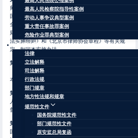
最高人民法院公报案例
师队伍培养、输送合格人才，根据《中华人民共和
最高人民检察院指导性案例
国律师法》、司法部《律师执业管理办法》、中华
劳动人事争议典型案例
全国律师协会《申请律师执业人员实习管理规
重大责任事故罪案例
则》，以及北京市司法局《北京市律师执业管理办
危险作业罪典型案例
法实施细则》和《北京市律师协会章程》等有关规
法律法规
定，制定本实施办法。
法律
立法解释
第二条
为申请律师执业依法需要参加实习的人员
司法解释
（以下简称“实习人员”），其实习活动的管理适用
本实施办法。
行政法规
部门规章
第三条
北京市律师协会负责组织管理申请律师执业
地方性法规和规章
人员的实习活动，接受北京市司法局的指导和监
规范性文件
督。
国务院规范性文件
第四条
北京市律师协会应当坚持以习近平新时代中
部门规范性文件
国特色社会主义思想为指导，深入学习贯彻习近平
原安监总局复函