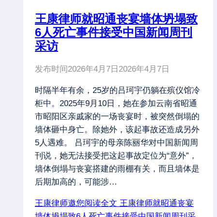
王康律师就昭通丧宴墙体坍塌致
6人死亡事件接受中国新闻周刊
采访
发布时间
2026年4月7日
2026年4月7日
时隔半年有余，25岁的吕珂宇仍躺在殡仪馆冷
柜中。2025年9月10日，她在参加云南省昭通
市昭阳区亲戚家的一场丧宴时，被突然倒塌的
墙体砸中身亡。除她外，该起事故还造成另外
5人遇难。 吕珂宇的母亲陈丽华对中国新闻周
刊说，她无法接受把这起事故定位为“意外”，
墙体倒塌与丧宴搭建的雨棚有关，而且墙体是
后期加高的，可能涉…
王康律师邀您阅读全文
王康律师就昭通丧宴
墙体坍塌致6人死亡事件接受中国新闻周刊采