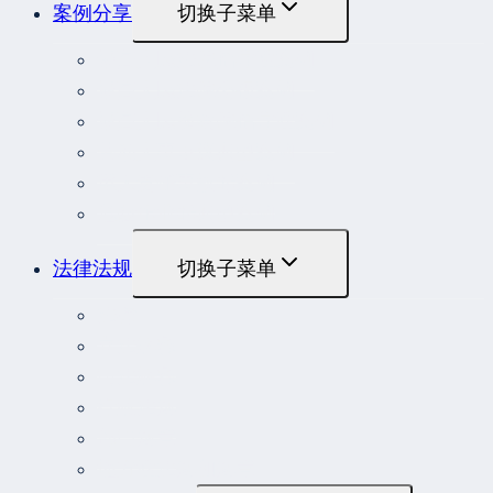
案例分享
切换子菜单
最高人民法院指导性案例
最高人民法院公报案例
最高人民检察院指导性案例
劳动人事争议典型案例
重大责任事故罪案例
危险作业罪典型案例
法律法规
切换子菜单
法律
立法解释
司法解释
行政法规
部门规章
地方性法规和规章