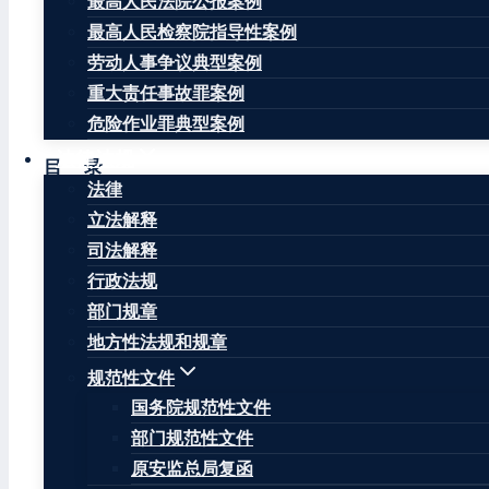
最高人民法院公报案例
（2005年9月29日陕西省第十届人民代表大会常务委
最高人民检察院指导性案例
2017年9月29日陕西省第十二届人民代表大会常务委
劳动人事争议典型案例
西省实施<中华人民共和国环境保护法>办法》等八部地
重大责任事故罪案例
订）
危险作业罪典型案例
法律法规
目 录
法律
第一章 总则
立法解释
司法解释
第二章 生产经营单位的安全生产保障
行政法规
第三章 从业人员安全生产权利和义务
部门规章
地方性法规和规章
第四章 安全生产的监督管理
规范性文件
第五章 生产安全事故的应急救援和调查处理
国务院规范性文件
部门规范性文件
第六章 法律责任
原安监总局复函