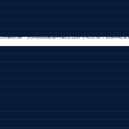
。甘肃省委书记尹弘赶到现场指导救援处置工作，并到医院
修人员等正在开展救援。据悉，兰州新区应急部门已调动47辆
兰州新区第一人民医院急诊科副主任薛守旺介绍，目前8名受
、经营，发生爆炸厂区为该企业污水处理车间。朱宗斌介绍，
害风险。
#
甘肃省
#
秦川精细化工园区
生产和消防安全专业委员会主任，曾任江苏省扬州市宝应县