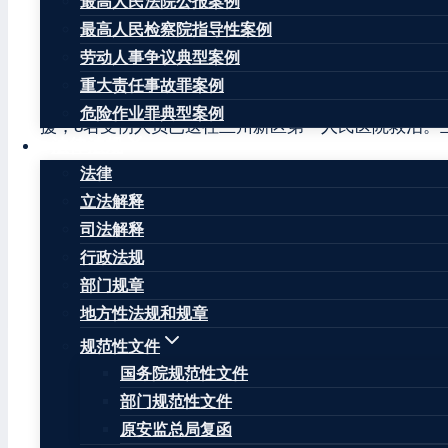
最高人民法院公报案例
受伤6人失联。
最高人民检察院指导性案例
事故发生后，兰州新区有关部门紧急开展应急处置工作
劳动人事争议典型案例
重大责任事故罪案例
记者在事故现场看到，消防、医护、电力抢修、通信抢
危险作业罪典型案例
援，8名受伤人员已送往兰州新区第一人民医院救治。
法律法规
据了解，事发企业主要从事农药中间体及农药产品生产
法律
无烟、无明火、无有毒气体，排除了后续险情和次生灾
立法解释
司法解释
截至记者发稿时，救援和事故排查工作仍正在进行中。
行政法规
文章标签：
#
兰州市
#
兰州新区
#
甘肃滨农科技有限公司
部门规章
地方性法规和规章
规范性文件
国务院规范性文件
部门规范性文件
王康律师
原安监总局复函
王康律师，注册安全工程师，北京华让律师事务所安全