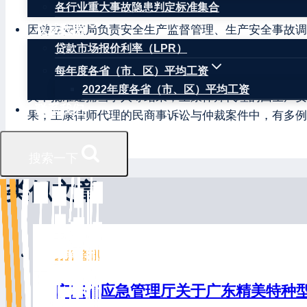
各行业重大事故隐患判定标准集合
权威数据
因曾在安监局负责安全生产监督管理、生产安全事故调
生产安全事故引发的民事赔偿、行政处罚和刑事追责提
贷款市场报价利率（LPR）
每年度各省（市、区）平均工资
王康律师辩护的当事人涉嫌失火罪、重大责任事故罪、
2022年度各省（市、区）平均工资
关不批准逮捕当事人等结果；王康律师代理的因生产安
联系我们
果；王康律师代理的民商事诉讼与仲裁案件中，有多例
搜索一下
类似文章
最新资讯
广东省应急管理厅关于广东精美特种型材