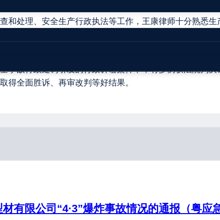
查和处理、安全生产行政执法等工作，王康律师十分熟悉生
供专业法律服务和有效应对方案。
合同诈骗罪等刑事案件中，有多例获得法院判决当事人无罪
全事故行政处罚引发的行政诉讼案件中，有多例获法院判决
取得全面胜诉、再审改判等好结果。
有限公司“4·3”爆炸事故情况的通报（粤应急函