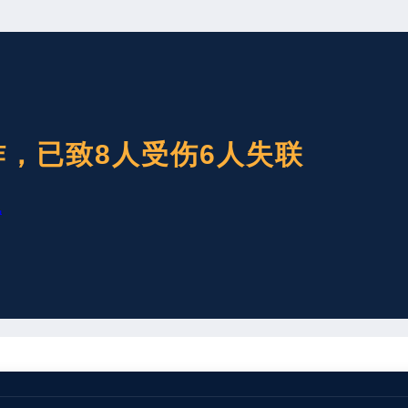
，已致8人受伤6人失联
讯
日18时58分，位于甘肃省兰州市的兰州新区秦川精细化工园