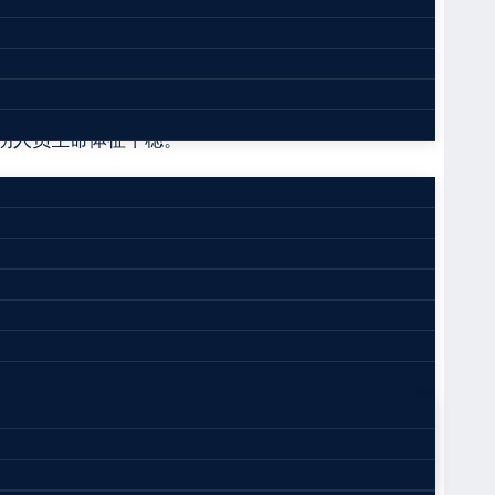
看望伤员。
消防救援车辆、300余名消防救援人员参与救
伤人员生命体征平稳。
经初步排查，爆炸面积约600平方米，事故现场
原安监局公务员、原《中国安全生产报》记者。