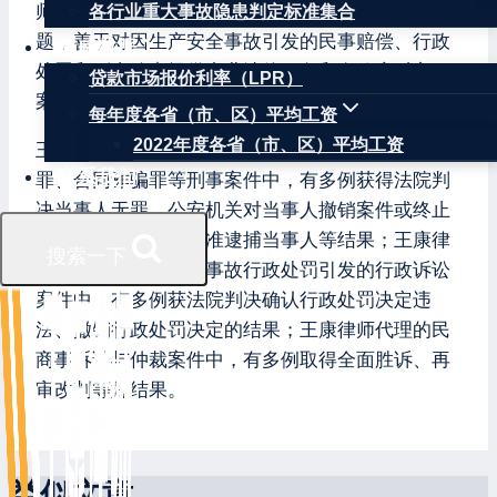
师十分熟悉生产安全事故调查处理程序和存在的问
各行业重大事故隐患判定标准集合
题，善于对因生产安全事故引发的民事赔偿、行政
权威数据
处罚和刑事追责提供专业法律服务和有效应对方
贷款市场报价利率（LPR）
案。
每年度各省（市、区）平均工资
2022年度各省（市、区）平均工资
王康律师辩护的当事人涉嫌失火罪、重大责任事故
联系我们
罪、合同诈骗罪等刑事案件中，有多例获得法院判
决当事人无罪、公安机关对当事人撤销案件或终止
侦查、检察机关不批准逮捕当事人等结果；王康律
搜索一下
师代理的因生产安全事故行政处罚引发的行政诉讼
案件中，有多例获法院判决确认行政处罚决定违
法、撤销行政处罚决定的结果；王康律师代理的民
商事诉讼与仲裁案件中，有多例取得全面胜诉、再
审改判等好结果。
类似文章