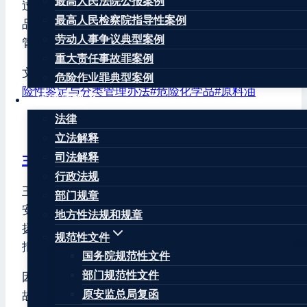
最高人民法院公报案例
过物理危险性鉴定，才能确定是否属于危险化学
最高人民检察院指导性案例
品。感谢您的留言。回复单位： 应急管理部危化监
劳动人事争议典型案例
管二司 回复时间： 2022-03-13
重大责任事故罪案例
文章标签：
#
化学品物理危险性鉴定
#
化学品物理危
危险作业罪典型案例
险性鉴定与分类管理办法
#
危险化学品
#
原料油
法律法规
法律
立法解释
司法解释
王康律师
行政法规
王康律师，注册安全工程师，北京华让律师事务所
部门规章
安全生产和消防安全专业委员会主任，曾任江苏省
地方性法规和规章
扬州市宝应县原安监局公务员、原《中国安全生产
规范性文件
报》记者。
国务院规范性文件
部门规范性文件
因曾在安监局负责安全生产监督管理、生产安全事
原安监总局复函
故调查和处理、安全生产行政执法等工作，王康律