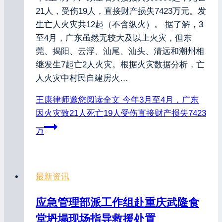
21人，受伤19人，直接财产损失7423万元。发
生亡人火灾共12起（不含纵火）。 据了解，3
至4月，广东虽然无较大及以上火灾，但东
莞、揭阳、云浮、汕尾、汕头、清远和潮州相
继发生7起亡2人火灾。根据火灾数据分析，亡
人火灾中村民自建房火…
王康律师邀您阅读全文
今年3月至4月，广东
因火灾致21人死亡19人受伤直接财产损失7423
万
最新资讯
应急管理部派工作组赴重庆武隆食
堂坍塌现场指导救援处置