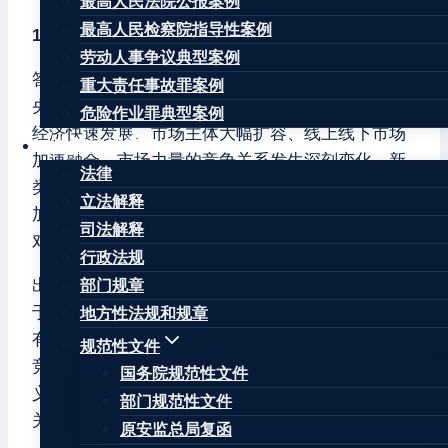
最高人民法院公报案例
最高人民检察院指导性案例
1.问：请介绍一下《解释》制定的背景和过程？
劳动人事争议典型案例
答：党的十八大以来，以习近平同志为核心的党中
重大责任事故罪案例
央把知识产权保护工作摆在更加突出的位置。随着
危险作业罪典型案例
经济快速发展、市场主体大幅扩容、线上线下市场
法律法规
加速融合，市场力量的竞争关系发生深刻变化。新
法律
类型法律纠纷大量涌现，事实认定和法律适用难度
立法解释
加大，新领域新业态的权利边界、责任认定等不断
司法解释
对司法提出新的要求。
行政法规
出台《解释》，是人民法院认真贯彻落实党中央关
部门规章
于加强反垄断、反不正当竞争工作重大决策部署的
地方性法规和规章
有力举措，对于深入实施公平竞争政策、完善公平
规范性文件
竞争制度、推进高标准市场体系建设具有重要意
国务院规范性文件
义。在《解释》的起草过程中，广泛听取了中央有
部门规范性文件
关部门、学术界、实务界和社会公众的意见。
原安监总局复函