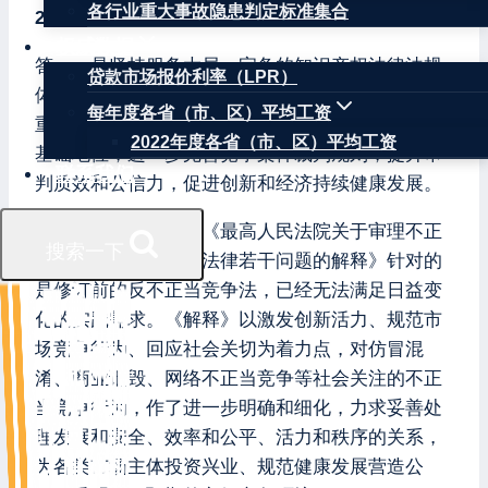
各行业重大事故隐患判定标准集合
2.问：请介绍一下《解释》制定的总体思路？
权威数据
答：一是坚持服务大局。完备的知识产权法律法规
贷款市场报价利率（LPR）
体系，高效的执法司法体系是强化知识产权保护的
每年度各省（市、区）平均工资
重要保障。《解释》的制定，旨在强化竞争政策的
2022年度各省（市、区）平均工资
基础地位，进一步完善竞争案件裁判规则，提升审
联系我们
判质效和公信力，促进创新和经济持续健康发展。
二是回应社会关切。《最高人民法院关于审理不正
搜索一下
当竞争民事案件应用法律若干问题的解释》针对的
是修订前的反不正当竞争法，已经无法满足日益变
化的实践需求。《解释》以激发创新活力、规范市
场竞争行为、回应社会关切为着力点，对仿冒混
淆、商业诋毁、网络不正当竞争等社会关注的不正
当竞争行为，作了进一步明确和细化，力求妥善处
理发展和安全、效率和公平、活力和秩序的关系，
为各类市场主体投资兴业、规范健康发展营造公