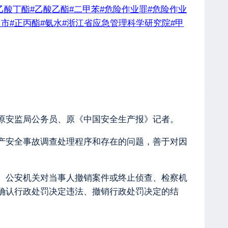
乙酸丁酯
#
乙酸乙酯
#
二甲苯
#
危险作业罪
#
危险作业
州市
#
正丙酯
#
氨水
#
浙江省应急管理科学研究院
#
甲
原安监局公务员、原《中国安全生产报》记者。
产安全事故调查处理程序和存在的问题，善于对因
、公安机关对当事人撤销案件或终止侦查、检察机
确认行政处罚决定违法、撤销行政处罚决定的结