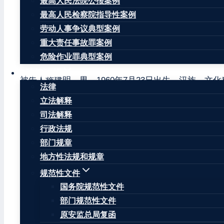
最高人民法院公报案例
最高人民检察院指导性案例
劳动人事争议典型案例
重大责任事故罪案例
危险作业罪典型案例
公诉机关杭州市临安区人民检察院。
法律法规
被告人施建明，男，1960年7月23日出生，汉族，文
法律
被杭州市公安局临安区分局刑事拘留，同日被取保候审
立法解释
司法解释
杭州市临安区人民检察院以杭临检刑诉［2021］203
适用速裁程序公开开庭审理了本案。杭州市临安区人民
行政法规
部门规章
杭州市临安区人民检察院指控，2019年年底至202
地方性法规和规章
临安区天目山镇横塘村横塘岭棋盘山仓库储存危险化学品
规范性文件
局在该仓库内检查发现无水乙醇、异丙醇、甲醇、变性
国务院规范性文件
品均属于危险化学品。经浙江省应急管理科学研究院风
部门规范性文件
2021年9月27日经杭州市公安局临安区分局民警电话
原安监总局复函