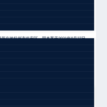
（2021）浙0112刑初454号
所在地杭州市临安区。因本案于2021年9月27日
月5日向本院提起公诉。本院受理后，依法独任审判，
加诉讼。现已审理终结。
要，在未取得危险化学品储存许可的情况下，擅自在
公路。2021年9月8日，杭州市临安区应急管理
、乙酸丁酯等化学品372桶。经鉴定，上述化学
大伤亡事故的现实风险。案发后，被告人施建明于