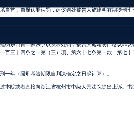
依法许可，擅自从事危险物品储存的高度危险生产作业，具
系自首，自愿认罪认罚，建议判处被告人施建明有期徒刑七
同意适用速裁程序且签字具结，在开庭审理过程中亦无异议
管理规定，未经许可擅自从事危险物品储存的高度危险生产
建明系自首，依法予以从轻处罚，被告人施建明自愿认罪认
一百三十四条之一第（三）项、第六十七条第一款、第七十
刑一年（缓刑考验期限自判决确定之日起计算）。
过本院或者直接向浙江省杭州市中级人民法院提出上诉。书