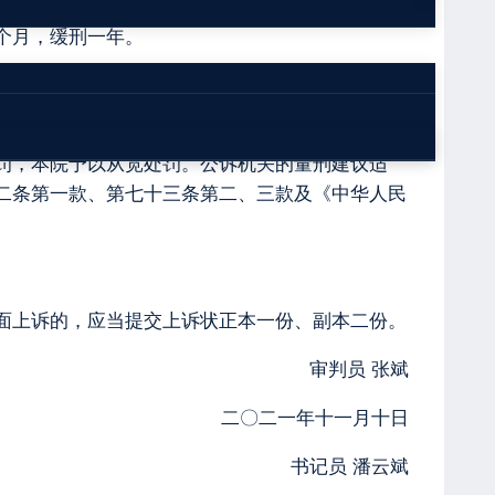
有发生重大伤亡事故或者其他严重后果的现实危
个月，缓刑一年。
。
作业，具有发生重大伤亡事故的现实危险，其行为
罚，本院予以从宽处罚。公诉机关的量刑建议适
二条第一款、第七十三条第二、三款及《中华人民
面上诉的，应当提交上诉状正本一份、副本二份。
审判员 张斌
二〇二一年十一月十日
书记员 潘云斌