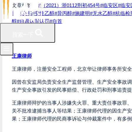
文章标签：
#
（2021）浙0112刑初454号
#
临安区
#
临安
罪判决书
#
变性乙醇
#
异丙醇
#
施建明
#
无水乙醇
#
杭临检刑
醇
#
自愿认罪认罚
#
自首
搜索一下
王康律师
王康律师，注册安全工程师，北京华让律师事务所安全
因曾在安监局负责安全生产监督管理、生产安全事故调
生产安全事故引发的民事赔偿、行政处罚和刑事追责提
王康律师辩护的当事人涉嫌失火罪、重大责任事故罪、
关不批准逮捕当事人等结果；王康律师代理的因生产安
果；王康律师代理的民商事诉讼与仲裁案件中，有多例