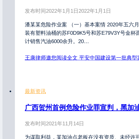
发布时间
2022年1月1日
2022年1月1日
潘某某危险作业案 （一）基本案情 2020年五
装有塑料油桶的苏F0D9K5号和苏E79V3Y
计销售汽油6000余升。20…
王康律师邀您阅读全文
平安中国建设第一批典型
最新资讯
广西贺州首例危险作业罪宣判，黑加
发布时间
2021年11月14日
为谋取利益，某加油点老板在没有资质、未经许可