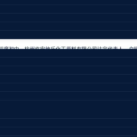
刑事判决书
化程度初中，杭州临安施乐化工原料有限公司法定代表人，户籍
。
44号起诉书指控被告人施建明犯危险作业罪，于2021年11
检察院指派检察员阮非出庭支持公诉，被告人施建明到庭参
1年9月，被告人施建明为了杭州临安施乐化工有限公司经营需
。该仓库与民宿紧邻，且500米范围内有居民区、国道和高速
乙醇、二甲苯、乙二醇、氨水、95％乙醇、乙酸乙酯、正丙酯
险评估，该危险化学品仓库存在重大事故隐患，具有发生重
通知到案接受调查。