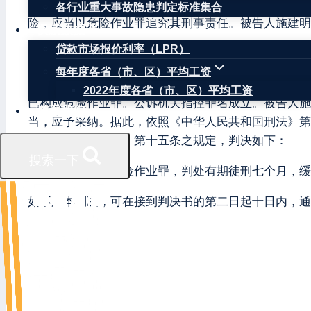
公诉机关认为，被告人施建明违反安全管理规定，未经
各行业重大事故隐患判定标准集合
险，应当以危险作业罪追究其刑事责任。被告人施建明
权威数据
贷款市场报价利率（LPR）
被告人施建明对指控事实、罪名及量刑建议没有异议，
每年度各省（市、区）平均工资
本院认为，被告人施建明在生产、作业中违反有关安全
2022年度各省（市、区）平均工资
已构成危险作业罪。公诉机关指控罪名成立。被告人施
联系我们
当，应予采纳。据此，依照《中华人民共和国刑法》第
共和国刑事诉讼法》第十五条之规定，判决如下：
搜索一下
被告人施建明犯危险作业罪，判处有期徒刑七个月，缓
如不服本判决，可在接到判决书的第二日起十日内，通