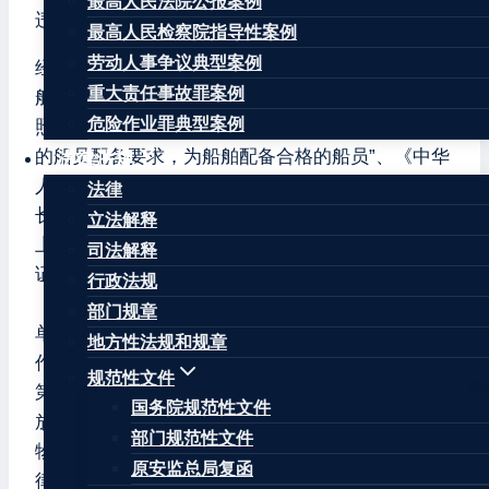
最高人民法院公报案例
违法违章行为。
最高人民检察院指导性案例
劳动人事争议典型案例
经核查，该轮上述行为违反了《中华人民共和国船
重大责任事故罪案例
舶最低安全配员规则》第十六条“船舶所有人应当按
危险作业罪典型案例
照本规则的规定和《船舶最低安全配员证书》载明
的船员配备要求，为船舶配备合格的船员”、《中华
法律法规
人民共和国海上交通安全法》第七条“船长、轮机
法律
长、驾驶员、轮机员、无线电报务员话务员以及水
立法解释
上飞机、潜水器的相应人员，必须持有合格的职务
司法解释
证书。其他船员必须经过相应的专业技术训练”、
行政法规
《中华人民共和国船员条例》第二十三条“船员用人
部门规章
单位不得招用未取得本条例规定证件的人员上船工
地方性法规和规章
作”、《防治船舶污染海洋环境管理条例》第十五条
规范性文件
第一款“ 船舶在中华人民共和国管辖海域向海洋排
国务院规范性文件
放的船舶垃圾、生活污水、含油污水、含有毒有害
部门规范性文件
物质污水、废气等污染物以及压载水，应当符合法
原安监总局复函
律、行政法规、中华人民共和国缔结或者参加的国