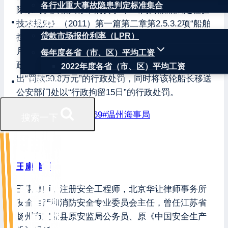
各行业重大事故隐患判定标准集合
际条约以及相关标准的要求”、《内河船舶法定检验
权威数据
技术规则》（2011）第一篇第二章第2.5.3.2项“船舶
贷款市场报价利率（LPR）
按证书限定的航区和条件进行营运/作业”等规定。6
月3日、温州海事局依法对该轮采取“扣押30日”的行
每年度各省（市、区）平均工资
政强制措施。6月22日，温州市海事局依法对该轮作
2022年度各省（市、区）平均工资
出“罚款50.8万元”的行政处罚，同时将该轮船长移送
联系我们
公安部门处以“行政拘留15日”的行政处罚。
文章标签：
#
三泰6669
#
温州海事局
搜索一下
王康律师
王康律师，注册安全工程师，北京华让律师事务所
安全生产和消防安全专业委员会主任，曾任江苏省
扬州市宝应县原安监局公务员、原《中国安全生产