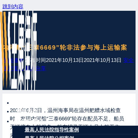
跳到内容
内河船“三泰6669”轮非法参与海上运输案
王康律师
发布时间
2021年10月13日
2021年10月13日
安全
生产案例
,
案例分享
网站首页
2021年6月2日，温州海事局在温州舥艚水域检查
最新发布
时，发现内河船“三泰6669”轮存在配员不足、船员
案例分享
无证擅自上船服务、船东招录无证人员上船工作、
最高人民法院指导性案例
未按规定向海洋排放污染物、超过核定航区航行等