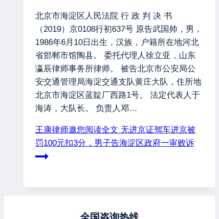
北京市海淀区人民法院 行 政 判 决 书
（2019）京0108行初637号 原告武国帅，男，
1986年6月10日出生，汉族，户籍所在地河北
省邯郸市馆陶县。 委托代理人徐立亚，山东
瀛辰律师事务所律师。 被告北京市公安局公
安交通管理局海淀交通支队黄庄大队，住所地
北京市海淀区蓝靛厂西路1号。 法定代表人于
海涛，大队长。 负责人邓…
王康律师邀您阅读全文
无进京证驾车进京被
罚100元扣3分，男子告海淀区政府一审败诉
全国咨询热线