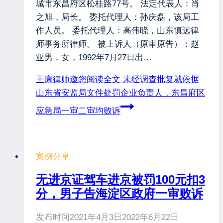
城市东昌府区松桂路77号。 法定代表人：肖
之旭，局长。 委托代理人：孙庆磊，该局工
作人员。 委托代理人：高伟晓，山东慎远律
师事务所律师。 被上诉人（原审原告）：赵
亚男，女，1992年7月27日出…
王康律师邀您阅读全文
未经调查批复就依据
山东省安监局文件处罚企业负责人，东昌府区
应急局一审二审均败诉
案例分享
无进京证驾车进京被罚100元扣3
分，男子告海淀区政府一审败诉
发布时间
2021年4月3日
2022年6月22日