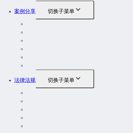
案例分享
切换子菜单
最高人民法院指导性案例
最高人民法院公报案例
最高人民检察院指导性案例
劳动人事争议典型案例
重大责任事故罪案例
危险作业罪典型案例
法律法规
切换子菜单
法律
立法解释
司法解释
行政法规
部门规章