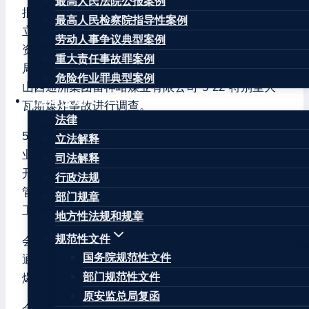
最高人民法院公报案例
批示要求，根据国家有关法律法规规定，国务院成
最高人民检察院指导性案例
立事故调查组，由应急管理部牵头，公安部、自然
劳动人事争议典型案例
资源部、全国总工会、国家能源局、国家矿山安监
重大责任事故罪案例
局和山西省人民政府等相关方面参加，对山西长治
危险作业罪典型案例
山西通洲集团留神峪煤业有限公司“5·22”特别重大
法律法规
瓦斯爆炸事故进行调查。
法律
5月27日晚，国务院山西长治山西通洲集团留神峪煤
立法解释
业有限公司“5·22”特别重大瓦斯爆炸事故调查组召
司法解释
开第一次全体会议。国务院事故调查组组长、应急
行政法规
管理部部长张成中主持会议，通报调查安排、提出
部门规章
工作要求。
地方性法规和规章
规范性文件
会议开始前，与会同志全体肃立，向山西长治山西
国务院规范性文件
通洲集团留神峪煤业有限公司“5·22”特别重大瓦斯
部门规范性文件
爆炸事故遇难者默哀。
原安监总局复函
会议强调，事故调查组要认真贯彻落实习近平总书