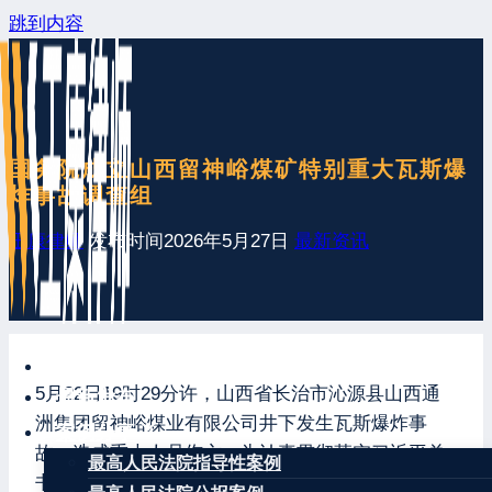
跳到内容
国务院成立山西留神峪煤矿特别重大瓦斯爆
炸事故调查组
王康律师
发布时间
2026年5月27日
最新资讯
网站首页
5月22日19时29分许，山西省长治市沁源县山西通
最新发布
洲集团留神峪煤业有限公司井下发生瓦斯爆炸事
案例分享
故，造成重大人员伤亡。为认真贯彻落实习近平总
最高人民法院指导性案例
书记重要指示精神，按照李强总理等中央领导同志