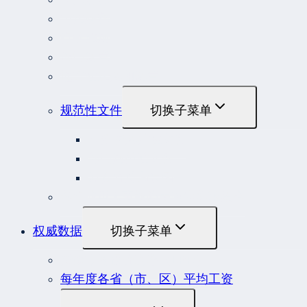
司法解释
行政法规
部门规章
地方性法规和规章
规范性文件
切换子菜单
国务院规范性文件
部门规范性文件
原安监总局复函
各行业重大事故隐患判定标准集合
权威数据
切换子菜单
贷款市场报价利率（LPR）
每年度各省（市、区）平均工资