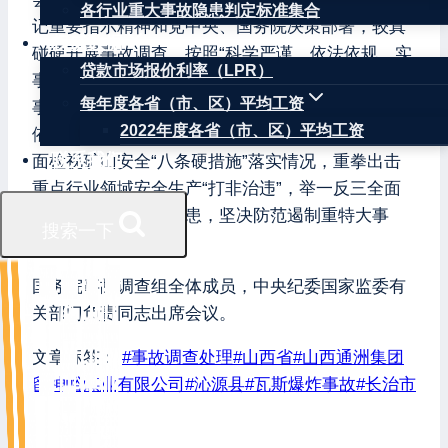
各行业重大事故隐患判定标准集合
记重要指示精神和党中央、国务院决策部署，较真
权威数据
碰硬开展事故调查，按照“科学严谨、依法依规、实
贷款市场报价利率（LPR）
事求是、注重实效”和“四不放过”的原则，查清查透
每年度各省（市、区）平均工资
事故原因和属地管理、行业监管和企业责任，依法
2022年度各省（市、区）平均工资
依规严厉惩处。同时，会议要求深刻汲取教训，全
联系我们
面检视矿山安全“八条硬措施”落实情况，重拳出击
重点行业领域安全生产“打非治违”，举一反三全面
排查整治安全风险隐患，坚决防范遏制重特大事
搜索一下
故。
国务院事故调查组全体成员，中央纪委国家监委有
关部门负责同志出席会议。
文章标签：
#
事故调查处理
#
山西省
#
山西通洲集团
留神峪煤业有限公司
#
沁源县
#
瓦斯爆炸事故
#
长治市