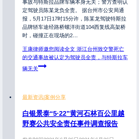
事故与特斯拉品牌车辆本身无关；警方查明认
定驾驶员陈某龙负全责。 据台州市公安局通
报，5月17日17时15分许，陈某龙驾驶特斯拉
品牌轿车途经路桥螺洋街道104西复线高架桥
时，碰撞正在现场的2…
王康律师邀您阅读全文
浙江台州致交警死亡
的交通事故被认定为驾驶员全责，与特斯拉车
辆无关
最新资讯
|
案例分享
白银景泰“5·22”黄河石林百公里越
野赛公共安全责任事件调查报告