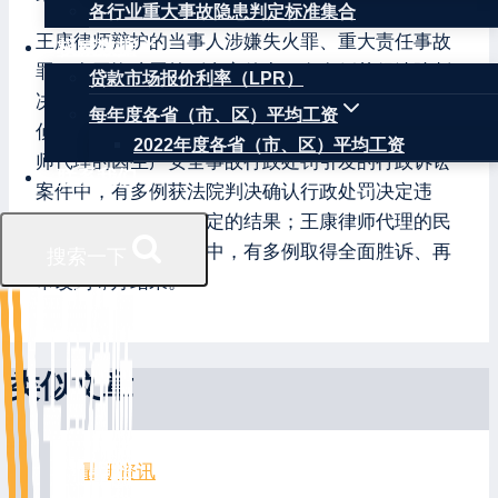
各行业重大事故隐患判定标准集合
王康律师辩护的当事人涉嫌失火罪、重大责任事故
权威数据
罪、合同诈骗罪等刑事案件中，有多例获得法院判
贷款市场报价利率（LPR）
决当事人无罪、公安机关对当事人撤销案件或终止
每年度各省（市、区）平均工资
侦查、检察机关不批准逮捕当事人等结果；王康律
2022年度各省（市、区）平均工资
师代理的因生产安全事故行政处罚引发的行政诉讼
联系我们
案件中，有多例获法院判决确认行政处罚决定违
法、撤销行政处罚决定的结果；王康律师代理的民
商事诉讼与仲裁案件中，有多例取得全面胜诉、再
搜索一下
审改判等好结果。
类似文章
最新资讯