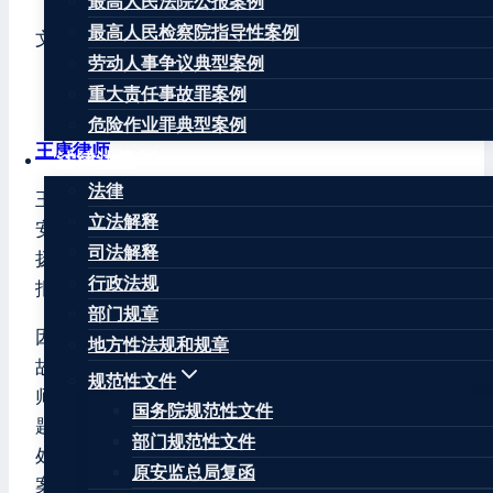
最高人民法院公报案例
最高人民检察院指导性案例
文章标签：
#
湖南省
#
衡阳市
#
雁峰区
劳动人事争议典型案例
重大责任事故罪案例
危险作业罪典型案例
王康律师
法律法规
法律
王康律师，注册安全工程师，北京华让律师事务所
立法解释
安全生产和消防安全专业委员会主任，曾任江苏省
司法解释
扬州市宝应县原安监局公务员、原《中国安全生产
行政法规
报》记者。
部门规章
因曾在安监局负责安全生产监督管理、生产安全事
地方性法规和规章
故调查和处理、安全生产行政执法等工作，王康律
规范性文件
师十分熟悉生产安全事故调查处理程序和存在的问
国务院规范性文件
题，善于对因生产安全事故引发的民事赔偿、行政
部门规范性文件
处罚和刑事追责提供专业法律服务和有效应对方
原安监总局复函
案。