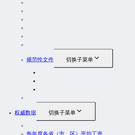
法律
立法解释
司法解释
行政法规
部门规章
地方性法规和规章
规范性文件
切换子菜单
国务院规范性文件
部门规范性文件
原安监总局复函
各行业重大事故隐患判定标准集合
权威数据
切换子菜单
贷款市场报价利率（LPR）
每年度各省（市、区）平均工资