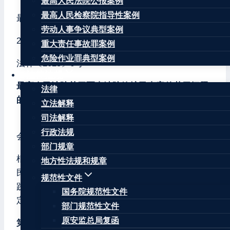
最高人民法院公报案例
最高人民检察院指导性案例
最高人民法院
劳动人事争议典型案例
2025年4月25日
重大责任事故罪案例
危险作业罪典型案例
法释〔2025〕6号
法律法规
最高人民法院关于军事法院管辖民事案件若干问题
法律
的规定
立法解释
司法解释
（2025年3月1日最高人民法院审判委员会第1943次
行政法规
会议通过，自2025年5月1日起施行）
部门规章
根据《中华人民共和国人民法院组织法》《中华人
地方性法规和规章
民共和国民事诉讼法》等法律规定，结合审判实
规范性文件
践，就军事法院管辖民事案件有关问题，制定本规
国务院规范性文件
定。
部门规范性文件
原安监总局复函
第一条
下列民事案件，由军事法院管辖：