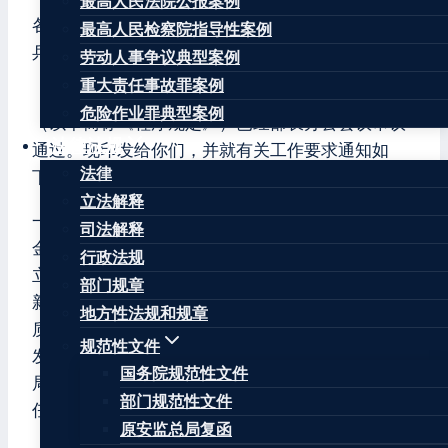
最高人民法院公报案例
各省、自治区、直辖市公安厅、局，新疆生产建设
最高人民检察院指导性案例
兵团公安局：
劳动人事争议典型案例
重大责任事故罪案例
《公安机关资金分析鉴定工作程序规定（试行）》
危险作业罪典型案例
（以下简称《程序规定》）已经部长办公会议审议
法律法规
通过。现印发给你们，并就有关工作要求通知如
法律
下：
立法解释
一、切实提高思想认识。开展资金分析鉴定，将资
司法解释
金分析成果从辅助侦查拓展为刑事诉讼证据，是建
行政法规
立完善“专业+机制+大数据”新型警务运行模式的创
部门规章
新之举，有利于公安机关破解执法难题、提升办案
地方性法规和规章
质效，符合公安机关新质战斗力、公安工作高质量
规范性文件
发展的方向。要切实提高政治站位，从服务中心大
国务院规范性文件
局、回应人民期盼的高度认识其重要意义，增强责
部门规范性文件
任感紧迫感，大力推动开展资金分析鉴定工作。
原安监总局复函