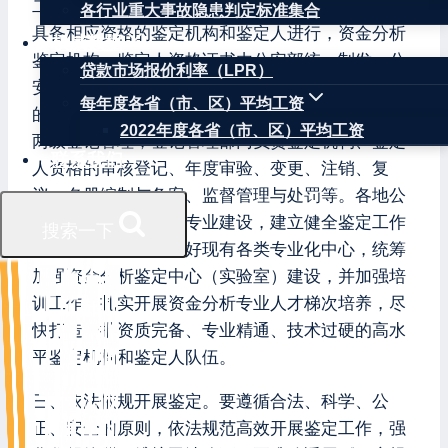
二、规范机构人员建设。资金分析鉴定工作应当由
各行业重大事故隐患判定标准集合
具备相应资格的鉴定机构和鉴定人进行，资金分析
权威数据
鉴定机构、鉴定人资格证书由公安部统一制发。公
贷款市场报价利率（LPR）
安部经济犯罪侦查局是公安机关资金分析鉴定工作
每年度各省（市、区）平均工资
的主管部门。资金分析鉴定机构、鉴定人实行部省
2022年度各省（市、区）平均工资
两级登记管理，登记管理部门负责鉴定机构、鉴定
联系我们
人资格的审核登记、年度审验、变更、注销、复
议、名册编制与备案、监督管理与处罚等。各地公
安机关要进一步加强专业建设，建立健全鉴定工作
搜索一下
管理制度，充分利用好现有各类专业化中心，统筹
加强资金分析鉴定中心（实验室）建设，并加强培
训工作，扎实开展资金分析专业人才梯次培养，尽
快打造一批资质完备、专业精通、技术过硬的高水
平鉴定机构和鉴定人队伍。
三、依法依规开展鉴定。要遵循合法、科学、公
正、安全的原则，依法规范高效开展鉴定工作，强