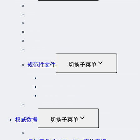
法律
立法解释
司法解释
行政法规
部门规章
地方性法规和规章
规范性文件
切换子菜单
国务院规范性文件
部门规范性文件
原安监总局复函
各行业重大事故隐患判定标准集合
权威数据
切换子菜单
贷款市场报价利率（LPR）