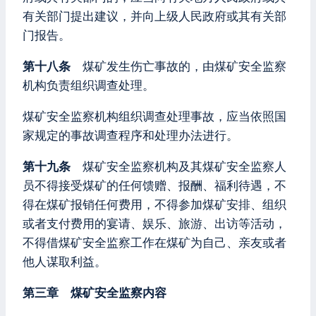
有关部门提出建议，并向上级人民政府或其有关部
门报告。
第十八条
煤矿发生伤亡事故的，由煤矿安全监察
机构负责组织调查处理。
煤矿安全监察机构组织调查处理事故，应当依照国
家规定的事故调查程序和处理办法进行。
第十九条
煤矿安全监察机构及其煤矿安全监察人
员不得接受煤矿的任何馈赠、报酬、福利待遇，不
得在煤矿报销任何费用，不得参加煤矿安排、组织
或者支付费用的宴请、娱乐、旅游、出访等活动，
不得借煤矿安全监察工作在煤矿为自己、亲友或者
他人谋取利益。
第三章 煤矿安全监察内容