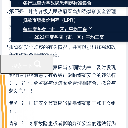
各行业重大事故隐患判定标准集合
第四条
地方各级人民政府应当加强煤矿安全管理
权威数据
工作，支持和协助煤矿安全监察机构依法对煤矿实
贷款市场报价利率（LPR）
施安全监察。
每年度各省（市、区）平均工资
2022年度各省（市、区）平均工资
煤矿安全监察机构应当及时向有关地方人民政府通
联系我们
报煤矿安全监察的有关情况，并可以提出加强和改
善煤矿安全管理的建议。
搜索一下
第五条
煤矿安全监察应当以预防为主，及时发现
和消除事故隐患，有效纠正影响煤矿安全的违法行
为，实行安全监察与促进安全管理相结合、教育与
惩处相结合。
第六条
煤矿安全监察应当依靠煤矿职工和工会组
织。
煤矿职工对事故隐患或者影响煤矿安全的违法行为