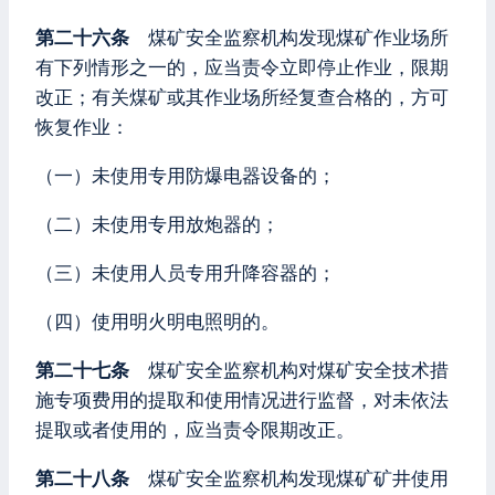
第二十六条
煤矿安全监察机构发现煤矿作业场所
有下列情形之一的，应当责令立即停止作业，限期
改正；有关煤矿或其作业场所经复查合格的，方可
恢复作业：
（一）未使用专用防爆电器设备的；
（二）未使用专用放炮器的；
（三）未使用人员专用升降容器的；
（四）使用明火明电照明的。
第二十七条
煤矿安全监察机构对煤矿安全技术措
施专项费用的提取和使用情况进行监督，对未依法
提取或者使用的，应当责令限期改正。
第二十八条
煤矿安全监察机构发现煤矿矿井使用