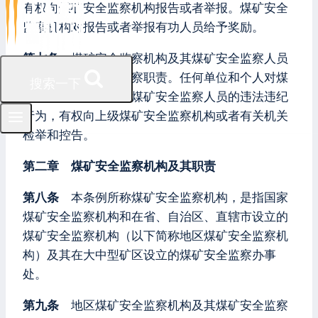
有权向煤矿安全监察机构报告或者举报。煤矿安全
监察机构对报告或者举报有功人员给予奖励。
第七条
煤矿安全监察机构及其煤矿安全监察人员
应当依法履行安全监察职责。任何单位和个人对煤
搜索一下
矿安全监察机构及其煤矿安全监察人员的违法违纪
行为，有权向上级煤矿安全监察机构或者有关机关
检举和控告。
第二章 煤矿安全监察机构及其职责
第八条
本条例所称煤矿安全监察机构，是指国家
煤矿安全监察机构和在省、自治区、直辖市设立的
煤矿安全监察机构（以下简称地区煤矿安全监察机
构）及其在大中型矿区设立的煤矿安全监察办事
处。
第九条
地区煤矿安全监察机构及其煤矿安全监察