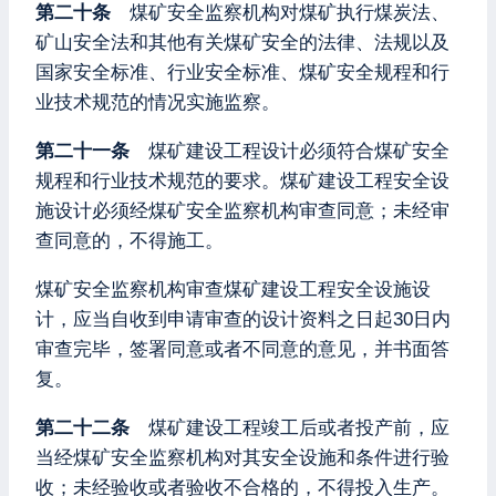
第二十条
煤矿安全监察机构对煤矿执行煤炭法、
矿山安全法和其他有关煤矿安全的法律、法规以及
国家安全标准、行业安全标准、煤矿安全规程和行
业技术规范的情况实施监察。
第二十一条
煤矿建设工程设计必须符合煤矿安全
规程和行业技术规范的要求。煤矿建设工程安全设
施设计必须经煤矿安全监察机构审查同意；未经审
查同意的，不得施工。
煤矿安全监察机构审查煤矿建设工程安全设施设
计，应当自收到申请审查的设计资料之日起30日内
审查完毕，签署同意或者不同意的意见，并书面答
复。
第二十二条
煤矿建设工程竣工后或者投产前，应
当经煤矿安全监察机构对其安全设施和条件进行验
收；未经验收或者验收不合格的，不得投入生产。