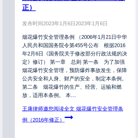
正）
发布时间
2023年1月6日
2023年1月6日
烟花爆竹安全管理条例 （2006年1月21日中华
人民共和国国务院令第455号公布 根据2016
年2月6日《国务院关于修改部分行政法规的决
定》修订） 第一章 总则 第一条 为了加强
烟花爆竹安全管理，预防爆炸事故发生，保障
公共安全和人身、财产的安全，制定本条例。
第二条 烟花爆竹的生产、经营、运输和燃
放，适用本条例。 本…
王康律师邀您阅读全文
烟花爆竹安全管理条
例（2016年修正）