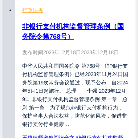
行政法规
非银行支付机构监督管理条例（国
务院令第768号）
发布时间
2023年12月18日
2023年12月18日
中华人民共和国国务院令 第768号 《非银行支
付机构监督管理条例》已经2023年11月24日国
务院第19次常务会议通过，现予公布，自2024
年5月1日起施行。 总理 李强 2023年12月
9日 非银行支付机构监督管理条例 第一章 总
则 第一条 为了规范非银行支付机构行为，
保护当事人合法权益，防范化解风险，促进非
银行支付行业健康…
王康律师邀您阅读全文
非银行支付机构监督