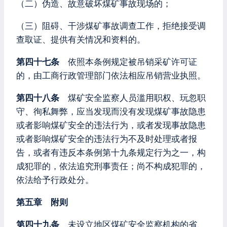
（二）伪造、故意破坏煤矿事故现场的；
（三）阻碍、干涉煤矿事故调查工作，拒绝接受调
查取证、提供有关情况和资料的。
第四十七条
依照本条例规定被吊销采矿许可证
的，由工商行政管理部门依法相应吊销营业执照。
第四十八条
煤矿安全监察人员滥用职权、玩忽职
守、徇私舞弊，应当发现而没有发现煤矿事故隐患
或者影响煤矿安全的违法行为，或者发现事故隐患
或者影响煤矿安全的违法行为不及时处理或者报
告，或者有违反本条例第十九条规定行为之一，构
成犯罪的，依法追究刑事责任；尚不构成犯罪的，
依法给予行政处分。
第五章 附则
第四十九条
未设立地区煤矿安全监察机构的省、