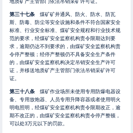
地质矿产主管部门依法吊销采矿许可证。
第三十七条
煤矿矿井通风、防火、防水、防瓦
斯、防毒、防尘等安全设施和条件不符合国家安全
标准、行业安全标准、煤矿安全规程和行业技术规
范的要求，经煤矿安全监察机构责令限期达到要
求，逾期仍达不到要求的，由煤矿安全监察机构责
令停产整顿；经停产整顿仍不具备安全生产条件
的，由煤矿安全监察机构决定吊销安全生产许可
证，并移送地质矿产主管部门依法吊销采矿许可
证。
第三十八条
煤矿作业场所未使用专用防爆电器设
备、专用放炮器、人员专用升降容器或者使用明火
明电照明，经煤矿安全监察机构责令限期改正，逾
期不改正的，由煤矿安全监察机构责令停产整顿，
可以处3万元以下的罚款。