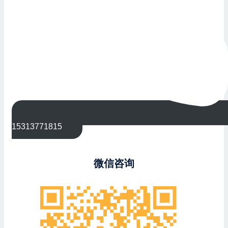
15313771815
微信咨询