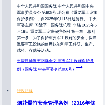
中华人民共和国国务院 中华人民共和国中央
军事委员会令 第808号 现公布《重要军工设施
保护条例》，自2025年9月15日起施行。 中央
军委主席 习近平 国务院总理 李强 2025年5
月19日 重要军工设施保护条例 第一章 总则
第一条 为了保护重要军工设施的安全，保障
重要军工设施的使用效能和军工科研、生产、
试验、存储等活动…
王康律师邀您阅读全文
重要军工设施保护条
例（国务院 中央军委令第808号）
行政法规
烟花爆竹安全管理条例（2016年修