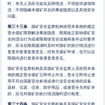
时，有关人员应当如实反映情况，不得提供虚假情
况，不得隐瞒本煤矿存在的事故隐患以及其他安全
问题。
第三十三条
煤矿安全监察机构依照本条例的规定
责令煤矿限期解决事故隐患、限期改正影响煤矿安
全的违法行为或者限期使安全设施和条件达到要求
的，应当在限期届满时及时对煤矿的执行情况进行
复查并签署复查意见；经有关煤矿申请，也可以在
限期内进行复查并签署复查意见。
煤矿安全监察机构及其煤矿安全监察人员依照本条
例的规定责令煤矿立即停止作业，责令立即停止使
用不符合国家安全标准或者行业安全标准的设备、
器材、仪器、仪表、防护用品，或者责令关闭矿井
的，应当对煤矿的执行情况随时进行检查。
第三十四条
煤矿安全监察机构及其煤矿安全监察