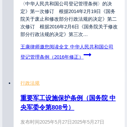
〈中华人民共和国公司登记管理条例〉的决
定》第一次修订 根据2014年2月19日《国务
院关于废止和修改部分行政法规的决定》第二
次修订 根据2016年2月6日《国务院关于修改
部分行政法规的决定》第三次…
王康律师邀您阅读全文
中华人民共和国公司
登记管理条例（2016年修正）
行政法规
重要军工设施保护条例（国务院 中
央军委令第808号）
发布时间
2025年5月27日
2025年5月27日