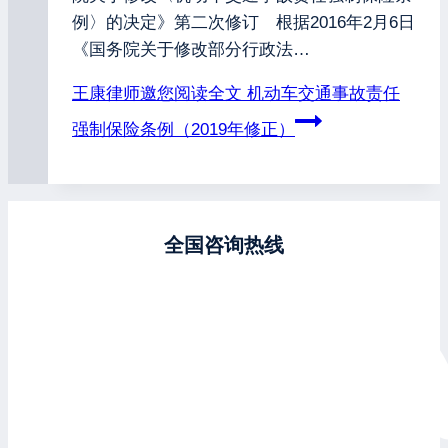
例〉的决定》第二次修订 根据2016年2月6日
《国务院关于修改部分行政法…
王康律师邀您阅读全文
机动车交通事故责任
强制保险条例（2019年修正）
全国咨询热线