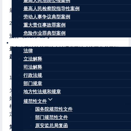
最高人民法院公报案例
最高人民检察院指导性案例
最高人民法院
劳动人事争议典型案例
2023年11月15日
重大责任事故罪案例
危险作业罪典型案例
法释〔2023〕11号
法律法规
最高人民法院关于综合治理类司法建议工作若干问
法律
题的规定
立法解释
司法解释
（2023年10月19日由最高人民法院审判委员会第
行政法规
1902次会议通过，自2023年11月16日起施行）
部门规章
为进一步加强和规范综合治理类司法建议工作，更
地方性法规和规章
好发挥审判机关在国家和社会治理中的重要作用，
规范性文件
根据《中华人民共和国人民法院组织法》等法律规
国务院规范性文件
定，结合人民法院工作实际，制定本规定。
部门规范性文件
原安监总局复函
第一条
人民法院在履行审判执行职责时发现社会治