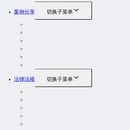
案例分享
切换子菜单
最高人民法院指导性案例
最高人民法院公报案例
最高人民检察院指导性案例
劳动人事争议典型案例
重大责任事故罪案例
危险作业罪典型案例
法律法规
切换子菜单
法律
立法解释
司法解释
行政法规
部门规章