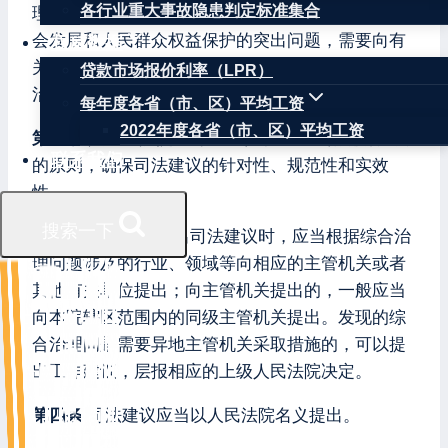
各行业重大事故隐患判定标准集合
理领域中存在引起矛盾纠纷多发高发，影响经济社
会发展和人民群众权益保护的突出问题，需要向有
权威数据
关主管机关或者其他有关单位提出改进工作、完善
贷款市场报价利率（LPR）
治理的司法建议的，适用本规定。
每年度各省（市、区）平均工资
2022年度各省（市、区）平均工资
第二条
人民法院提出司法建议，应当遵循确有必要
联系我们
的原则，确保司法建议的针对性、规范性和实效
性。
搜索一下
第三条
人民法院提出司法建议时，应当根据综合治
理问题涉及的行业、领域等向相应的主管机关或者
其他有关单位提出；向主管机关提出的，一般应当
向本院辖区范围内的同级主管机关提出。发现的综
合治理问题需要异地主管机关采取措施的，可以提
出工作建议，层报相应的上级人民法院决定。
第四条
司法建议应当以人民法院名义提出。