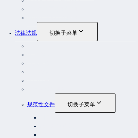
劳动人事争议典型案例
重大责任事故罪案例
危险作业罪典型案例
法律法规
切换子菜单
法律
立法解释
司法解释
行政法规
部门规章
地方性法规和规章
规范性文件
切换子菜单
国务院规范性文件
部门规范性文件
原安监总局复函