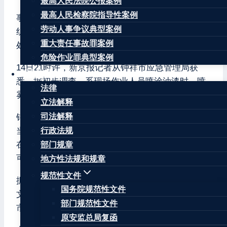
最高人民法院公报案例
最高人民检察院指导性案例
事故发生后，钟祥市迅速成立事故处置指挥部，组
劳动人事争议典型案例
织力量开展现场施救、医疗救治、事故调查和善后
重大责任事故罪案例
处置等工作。目前，各项工作正在有序开展。
危险作业罪典型案例
14日21时许，新京报记者从钟祥市应急管理局获
法律法规
悉，据初步调查，系现场作业人员喷涂油漆时，喷
法律
雾遇明火引发爆炸。
立法解释
司法解释
钟祥市应急管理局一位工作人员透露，事故造成3人
当场死亡，2人先是失联，后被发现时已死亡，2人
行政法规
在医院救治过程中死亡。目前，已排除二次事故的
部门规章
可能。
地方性法规和规章
规范性文件
据了解，该船厂位于钟祥市文集镇。14日21时许，
国务院规范性文件
文集镇人民政府一位工作人员告诉记者，目前当地
部门规范性文件
市场监管、应急等多部门正在紧急处理该事故。
原安监总局复函