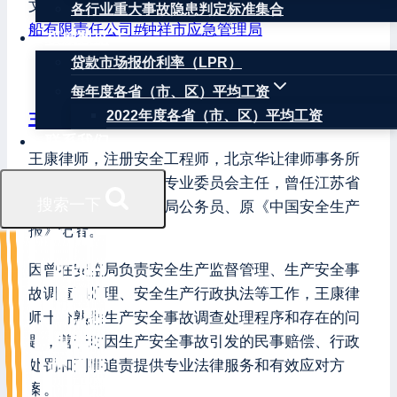
文章标签：
#
湖北省
#
荆门市
#
钟祥市
#
钟祥市威龙造
各行业重大事故隐患判定标准集合
船有限责任公司
#
钟祥市应急管理局
权威数据
贷款市场报价利率（LPR）
每年度各省（市、区）平均工资
2022年度各省（市、区）平均工资
王康律师
联系我们
王康律师，注册安全工程师，北京华让律师事务所
安全生产和消防安全专业委员会主任，曾任江苏省
搜索一下
扬州市宝应县原安监局公务员、原《中国安全生产
报》记者。
因曾在安监局负责安全生产监督管理、生产安全事
故调查和处理、安全生产行政执法等工作，王康律
师十分熟悉生产安全事故调查处理程序和存在的问
题，善于对因生产安全事故引发的民事赔偿、行政
处罚和刑事追责提供专业法律服务和有效应对方
案。