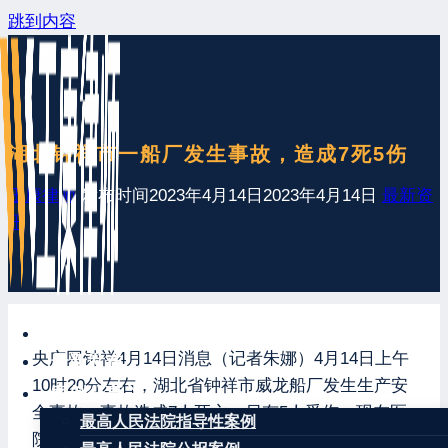
跳到内容
湖北钟祥市一船厂发生事故，造成7死5伤
王康律师
发布时间
2023年4月14日
2023年4月14日
最新资
讯
网站首页
央广网钟祥4月14日消息（记者朱娜）4月14日上午
最新发布
10时20分左右，湖北省钟祥市威龙船厂发生生产安
案例分享
全事故，事故造成7人死亡。另有5人受伤，现在医
最高人民法院指导性案例
院救治，生命体征平稳。