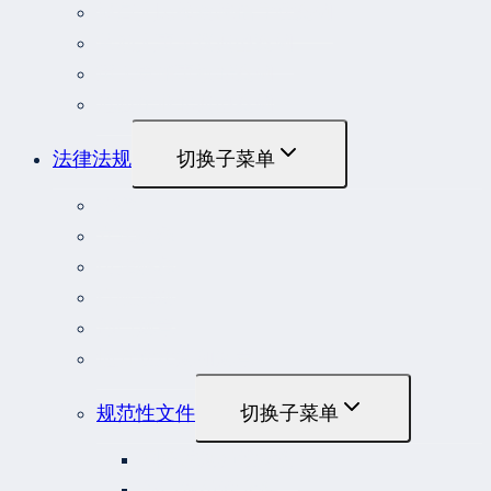
最高人民检察院指导性案例
劳动人事争议典型案例
重大责任事故罪案例
危险作业罪典型案例
法律法规
切换子菜单
法律
立法解释
司法解释
行政法规
部门规章
地方性法规和规章
规范性文件
切换子菜单
国务院规范性文件
部门规范性文件