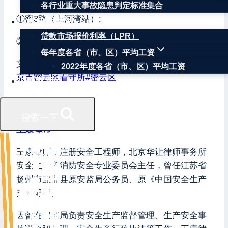
各行业重大事故隐患判定标准集合
①密3路（上河湾站）;
权威数据
贷款市场报价利率（LPR）
②密8路（沙河铁桥站）。
每年度各省（市、区）平均工资
文章标签：
#
专业刑辩律师
#
北京刑辩律师王康
#
北
2022年度各省（市、区）平均工资
京市密云区看守所
#
密云区
联系我们
搜索一下
王康律师
王康律师，注册安全工程师，北京华让律师事务所
安全生产和消防安全专业委员会主任，曾任江苏省
扬州市宝应县原安监局公务员、原《中国安全生产
报》记者。
因曾在安监局负责安全生产监督管理、生产安全事