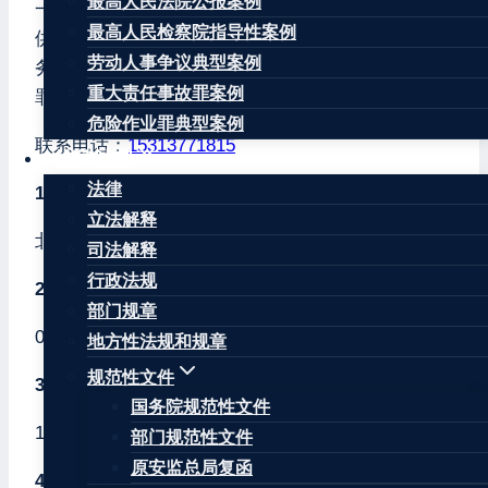
最高人民法院公报案例
一时间联系专业刑事辩护王康律师团队，我们可提
最高人民检察院指导性案例
供
单次会见、全程辩护
等多种模式的专业辩护服
劳动人事争议典型案例
务，为您的家人争取撤案、取保候审、不起诉、无
重大责任事故罪案例
罪等好结果。
危险作业罪典型案例
联系电话：
15313771815
法律法规
法律
1、北京市密云区看守所地址在哪儿？
立法解释
北京市密云区上河湾小区北侧
司法解释
行政法规
2、北京市密云区看守所电话多少？
部门规章
010-69063809
地方性法规和规章
规范性文件
3、北京市密云区看守所邮编多少？
国务院规范性文件
101500
部门规范性文件
原安监总局复函
4、去北京市密云区看守所如何乘车？