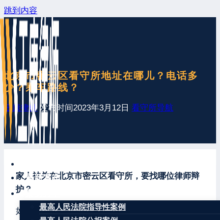
跳到内容
北京市密云区看守所地址在哪儿？电话多
少？乘车路线？
王康律师
发布时间
2023年3月12日
看守所导航
网站首页
家人被关在北京市密云区看守所，要找哪位律师辩
最新发布
护？
案例分享
最高人民法院指导性案例
如果您的家人被羁押在北京市密云区看守所，请第