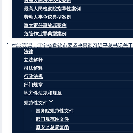
最高人民法院公报案例
理部副部长孙广宇主约谈，应急管理部有关司局负责人
最高人民检察院指导性案例
约谈指出，盘锦浩业化工公司“1·15”重大爆炸着火
劳动人事争议典型案例
全严重失衡、风险管控存在严重漏洞、日常安全管理严
重大责任事故罪案例
映射出辽宁省盘锦市在统筹发展和安全方面存在安全基
危险作业罪典型案例
法律法规
约谈强调，辽宁省盘锦市要坚决贯彻习近平总书记关于
法律
好发展和安全的重大意义，深刻反思事故教训，举一反
立法解释
约谈要求，辽宁省要依法依规严肃事故查处与责任追究
司法解释
系统治理水平；要坚持底线思维，采取断然措施，组织
行政法规
重大风险、重大隐患严格监管执法，加强专业监管能力
部门规章
风险集中治理成效，抓好年度重点工作落实，加强节后
地方性法规和规章
规范性文件
辽宁省应急管理厅、盘锦市人民政府有关部门负责人列
国务院规范性文件
文章标签：
#
国务院安全生产委员会
#
国务院安委办
#
孙
部门规范性文件
原安监总局复函