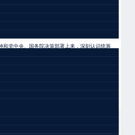
影响恶劣、教训深刻，暴露出事故企业处理效益和安
落实不到位、安全监管压力传导不足等突出问题，
盾。
神和党中央、国务院决策部署上来，深刻认识统筹
措施，压紧压实责任，推动提升危化品监管合力和
施，坚决防控重大风险、遏制重特大事故；要聚焦
固化、深化、拓展危化品安全专项整治三年行动和
全环境。
辽宁省人民政府
#
辽宁省应急管理厅