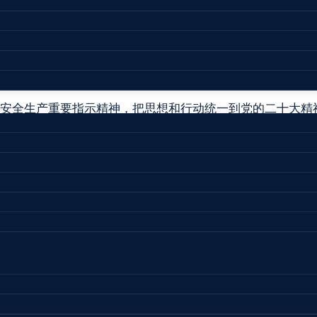
参加约谈。
事故发生在春节前夕和全国安全生产重大隐患专项整治期间，
重缺失，地方政府部门重大风险防控存在盲区、“三个必须”
础薄弱、从业人员专业能力不足、安全保障不匹配等突出矛
安全生产重要指示精神，把思想和行动统一到党的二十大精
三、狠抓落实，切实扭转被动局面。
。盘锦市要树牢安全发展理念，严格落实安全生产十五条硬
对化工和危化品企业全面开展安全大诊断，逐一落实管控措
建设，有效运用社会共治力量，构建安全生产良性局面；要
复工复产和全国两会安全防范，为经济社会发展营造良好安
席约谈。
广宇
#
应急管理部
#
盘锦市
#
盘锦浩业化工有限公司
#
辽宁省
#