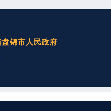
省盘锦市人民政府
讯
重大爆炸着火事故，国务院安委会办公室约谈了盘锦市人民政府