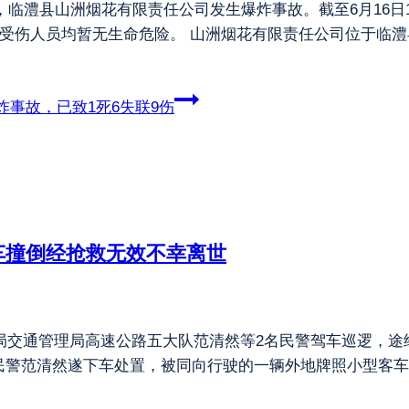
许，临澧县山洲烟花有限责任公司发生爆炸事故。截至6月16
受伤人员均暂无生命危险。 山洲烟花有限责任公司位于临澧县
事故，已致1死6失联9伤
车撞倒经抢救无效不幸离世
局交通管理局高速公路五大队范清然等2名民警驾车巡逻，途经南
民警范清然遂下车处置，被同向行驶的一辆外地牌照小型客车