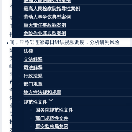
最高人民法院公报案例
未发生重大以上生产安全事故和自然灾害。
最高人民检察院指导性案例
劳动人事争议典型案例
应急管理部高度重视元旦假期安全防范和应急值守
重大责任事故罪案例
工作。节前，应急管理部党委书记、部长王祥喜主
危险作业罪典型案例
持召开视频调度会，作出专题安排部署。节日期
间，应急管理部每日组织视频调度，分析研判风险
法律法规
隐患和灾害事故形势，督促指导各地落实落细各项
法律
安全防范责任措施。针对假期正处于企业复产高
立法解释
峰、疫情传播高峰、节日人流高峰叠加碰头的特殊
司法解释
时段，应急管理部部署全系统指导支持企业复工复
行政法规
产，组织专家帮助企业制定复工复产方案，全面排
部门规章
查治理安全隐患；深入排查商场市场、大型综合
地方性法规和规章
体、旅游景区等人员密集场所和新开业经营单位，
规范性文件
突出矿山、危化、消防、工贸等重点行业领域安全
国务院规范性文件
防范，严查违法违规行为；发挥安委办职能作用，
部门规范性文件
推动加强假期交通运输、渔船安全风险分析，加大
原安监总局复函
农村道路、交通枢纽、景点周边、码头渡口等执法