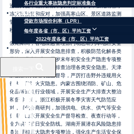
各行业重大事故隐患判定标准集合
巡查力度，确保群众平安出行。同时，强化雨雪冰
权威数据
冻灾害预警和应对，加强高寒山区、景区道路监测
贷款市场报价利率（LPR）
管控，督促落实保供保畅措施，确保正常生产生活
秩序。
每年度各省（市、区）平均工资
2022年度各省（市、区）平均工资
假期期间，各地应急管理部门动态研判本地区安全
联系我们
形势，深入开展安全隐患排查，积极防范化解各类
风险。北京深入开展岁末年初安全生产隐患专项整
治和督导检查，全面排查治理各类安全隐患。天津
搜索一下
加强森林防灭火检查督导，严厉打击野外违规用火
行为，防范火灾隐患。内蒙古围绕消防、矿山、危
化品等重点行业领域，开展安全生产大排查大整治
和督导检查。浙江积极开展冬季灾害天气防范应
对，强化会商研判，加强供电、供水、供气等安全
保障。山东开展安全生产督导检查、夜查行动等，
全力筑牢节日安全防线。湖南开展潜在风险隐患排
查治理和重大隐患专项整治，强化生产生活安全保