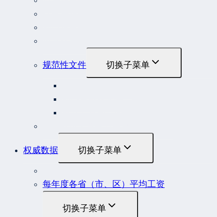
司法解释
行政法规
部门规章
地方性法规和规章
规范性文件
切换子菜单
国务院规范性文件
部门规范性文件
原安监总局复函
各行业重大事故隐患判定标准集合
权威数据
切换子菜单
贷款市场报价利率（LPR）
每年度各省（市、区）平均工资
切换子菜单