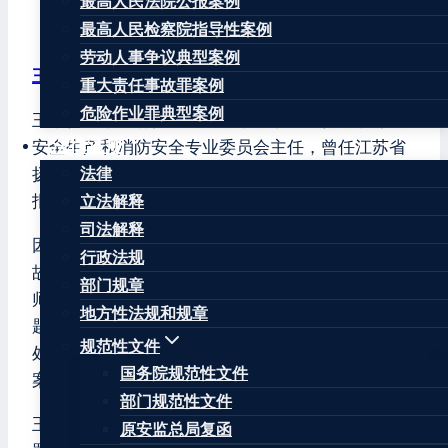
最高人民法院公报案例
最高人民检察院指导性案例
劳动人事争议典型案例
王康律师
重大责任事故罪案例
危险作业罪典型案例
王康律师，注册安全工程师，北京华让律师事务所
法律法规
安全生产和消防安全专业委员会主任，曾任江苏省
扬州市宝应县原安监局公务员、原《中国安全生产
法律
报》记者。
立法解释
司法解释
因曾在安监局负责安全生产监督管理、生产安全事
行政法规
故调查和处理、安全生产行政执法等工作，王康律
部门规章
师十分熟悉生产安全事故调查处理程序和存在的问
地方性法规和规章
题，善于对因生产安全事故引发的民事赔偿、行政
规范性文件
处罚和刑事追责提供专业法律服务和有效应对方
国务院规范性文件
案。
部门规范性文件
王康律师辩护的当事人涉嫌失火罪、重大责任事故
原安监总局复函