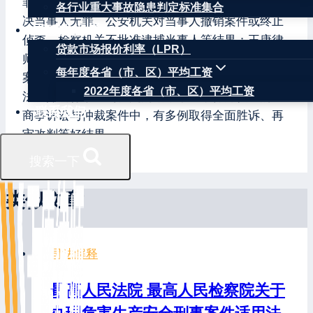
罪、合同诈骗罪等刑事案件中，有多例获得法院判
各行业重大事故隐患判定标准集合
决当事人无罪、公安机关对当事人撤销案件或终止
权威数据
侦查、检察机关不批准逮捕当事人等结果；王康律
贷款市场报价利率（LPR）
师代理的因生产安全事故行政处罚引发的行政诉讼
每年度各省（市、区）平均工资
案件中，有多例获法院判决确认行政处罚决定违
2022年度各省（市、区）平均工资
法、撤销行政处罚决定的结果；王康律师代理的民
联系我们
商事诉讼与仲裁案件中，有多例取得全面胜诉、再
审改判等好结果。
搜索一下
类似文章
司法解释
最高人民法院 最高人民检察院关于