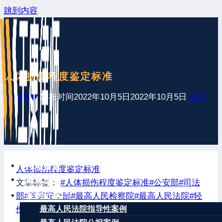
跳到内容
人体损伤程度鉴定标准
王康律师
发布时间
2022年10月5日
2022年10月5日
标准
网站首页
人体损伤程度鉴定标准
最新发布
文章标签：
#
人体损伤程度鉴定标准
#
公安部
#
司法
案例分享
部
#
国家安全部
#
最高人民检察院
#
最高人民法院
#
轻
伤
#
轻微伤
#
重伤
最高人民法院指导性案例