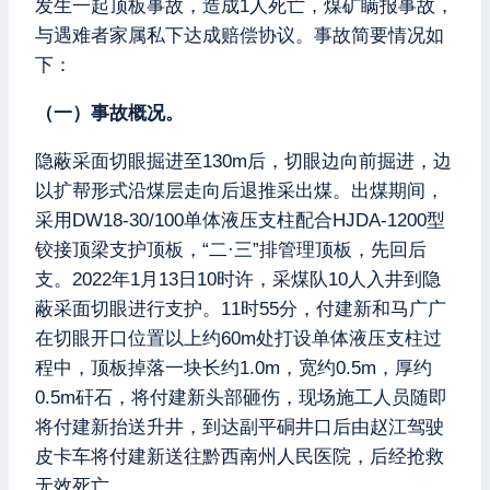
发生一起顶板事故，造成1人死亡，煤矿瞒报事故，
与遇难者家属私下达成赔偿协议。事故简要情况如
下：
（一）事故概况。
隐蔽采面切眼掘进至130m后，切眼边向前掘进，边
以扩帮形式沿煤层走向后退推采出煤。出煤期间，
采用DW18-30/100单体液压支柱配合HJDA-1200型
铰接顶梁支护顶板，“二·三”排管理顶板，先回后
支。2022年1月13日10时许，采煤队10人入井到隐
蔽采面切眼进行支护。11时55分，付建新和马广广
在切眼开口位置以上约60m处打设单体液压支柱过
程中，顶板掉落一块长约1.0m，宽约0.5m，厚约
0.5m矸石，将付建新头部砸伤，现场施工人员随即
将付建新抬送升井，到达副平硐井口后由赵江驾驶
皮卡车将付建新送往黔西南州人民医院，后经抢救
无效死亡。