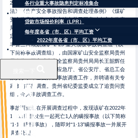
2022年3月5日，依据《中华人民共和国安全生产
各行业重大事故隐患判定标准集合
法》《生产安全事故报告和调查处理条例》《煤矿
权威数据
安全监察条例》《中央编办关于国家矿山安全监察
贷款市场报价利率（LPR）
局设在地方的机构设置有关事项的通知》等有关规
每年度各省（市、区）平均工资
定，经省人民政府批准，成立了贵州省黔西南州贞
2022年度各省（市、区）平均工资
丰县三河顺勋煤矿“2·25”重大顶板事故调查组（以
联系我们
下简称事故调查组），由国家矿山安全监察局贵州
局牵头，国家矿山安全监察局贵州局局长王韶辉任
组长，省能源局、省应急厅、省公安厅、省总工会
搜索一下
派员参加，全面开展事故调查工作，并聘请有关专
家参与事故调查。贵州省纪委监委成立了追责问责
组，介入事故调查工作。
事故调查组在开展调查过程中，发现该矿在2022年
1月13日曾发生一起死亡1人的瞒报事故（以下简称
“1·13”瞒报事故），随即对“1·13”瞒报事故一并展开
调查处理。