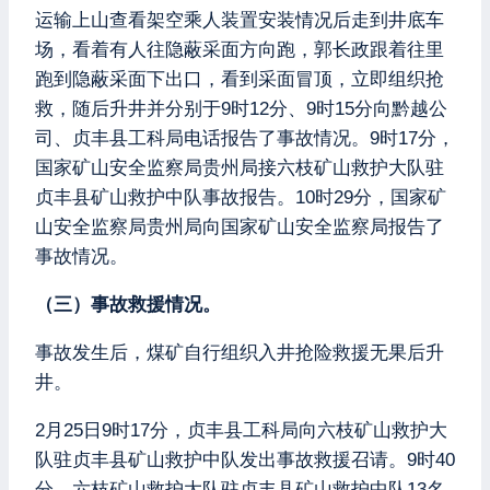
运输上山查看架空乘人装置安装情况后走到井底车
场，看着有人往隐蔽采面方向跑，郭长政跟着往里
跑到隐蔽采面下出口，看到采面冒顶，立即组织抢
救，随后升井并分别于9时12分、9时15分向黔越公
司、贞丰县工科局电话报告了事故情况。9时17分，
国家矿山安全监察局贵州局接六枝矿山救护大队驻
贞丰县矿山救护中队事故报告。10时29分，国家矿
山安全监察局贵州局向国家矿山安全监察局报告了
事故情况。
（三）事故救援情况。
事故发生后，煤矿自行组织入井抢险救援无果后升
井。
2月25日9时17分，贞丰县工科局向六枝矿山救护大
队驻贞丰县矿山救护中队发出事故救援召请。9时40
分，六枝矿山救护大队驻贞丰县矿山救护中队13名