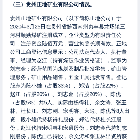
（三）贵州正地矿业有限公司情况。
贵州正地矿业有限公司（以下简称正地公司）于
2020年3月25日在贵州省黔西南州贞丰县龙场镇三
河村顺勋煤矿注册成立，企业类型为有限责任公
司，注册资金陆佰万元，营业执照长期有效。正地
公司工商登记信息显示：公司法定代表人、执行董
事、经理为赵江（持有爆破作业资格证），监事为
刘志金；经营范围为煤炭及制品批发零售，矿山管
理服务，矿山用品销售，五金工具批发零售。登记
股东为段小雄（占股33%）、郑洁（占股22%）、
赵江（占股20%）、刘志金（占股20%）、陈优
（占股5%）共5人。实际由杨得礼、余文涛、张玉
林、杜长江、刘志刚、宋明睿、宋逍、陈优等8人出
资，段小雄代持杨得礼股份，郑洁代持杜长江股
份，赵江代持宋明睿和宋逍股份，刘志金代持刘志
刚股份，陈优自己持股，余文涛和张玉林出资所获