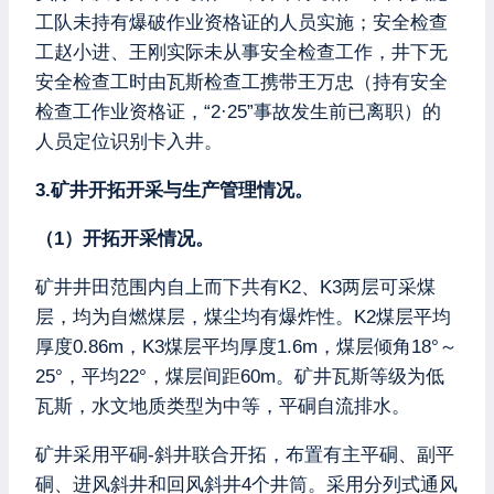
工队未持有爆破作业资格证的人员实施；安全检查
工赵小进、王刚实际未从事安全检查工作，井下无
安全检查工时由瓦斯检查工携带王万忠（持有安全
检查工作业资格证，“2·25”事故发生前已离职）的
人员定位识别卡入井。
3.矿井开拓开采与生产管理情况。
（1）开拓开采情况。
矿井井田范围内自上而下共有K2、K3两层可采煤
层，均为自燃煤层，煤尘均有爆炸性。K2煤层平均
厚度0.86m，K3煤层平均厚度1.6m，煤层倾角18°～
25°，平均22°，煤层间距60m。矿井瓦斯等级为低
瓦斯，水文地质类型为中等，平硐自流排水。
矿井采用平硐-斜井联合开拓，布置有主平硐、副平
硐、进风斜井和回风斜井4个井筒。采用分列式通风