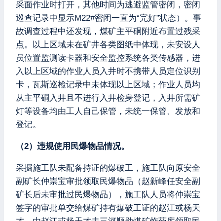
采面作业时打开，其他时间为逃避监管密闭，密闭
巡查记录中显示M22#密闭一直为“完好”状态）。事
故调查过程中还发现，煤矿主平硐附近布置过残采
点。以上区域未在矿井各类图纸中体现，未安设人
员位置监测读卡器和安全监控系统各类传感器，进
入以上区域的作业人员入井时不携带人员定位识别
卡，瓦斯巡检记录中未体现以上区域；作业人员均
从主平硐入井且不进行入井检身登记，入井所需矿
灯等设备均由工人自己保管，未统一保管、发放和
登记。
（2）违规使用民爆物品情况。
采掘施工队未配备持证的爆破工，施工队向原安全
副矿长仲崇宝审批领取民爆物品（赵新峰任安全副
矿长后未审批过民爆物品），施工队人员将仲崇宝
签字的审批单交给煤矿持有爆破工证的赵江或杨天