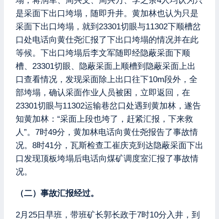
塌，蒋润军、周兴文、周兴万、李之余4人均认为只
是采面下出口垮塌，随即升井。黄加林也认为只是
采面下出口垮塌，就到23301切眼与11302下顺槽岔
口处电话向黄仕尧汇报了下出口垮塌的情况并在此
等候。下出口垮塌后李文军随即经隐蔽采面下顺
槽、23301切眼、隐蔽采面上顺槽到隐蔽采面上出
口查看情况，发现采面除上出口往下10m段外，全
部垮塌，确认采面作业人员被困，立即返回，在
23301切眼与11302运输巷岔口处遇到黄加林，遂告
知黄加林：“采面上段也垮了，赶紧汇报，下来救
人”。7时49分，黄加林电话向黄仕尧报告了事故情
况。8时41分，瓦斯检查工崔庆克到达隐蔽采面下出
口发现顶板垮塌后电话向煤矿调度室汇报了事故情
况。
（二）事故汇报经过。
2月25日早班，带班矿长郭长政于7时10分入井，到