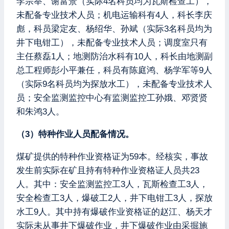
李宗举、谢富景（实际4名科员均为瓦斯检查工），
未配备专业技术人员；机电运输科有4人，科长李庆
彪，科员梁定友、杨绍华、孙斌（实际3名科员均为
井下电钳工），未配备专业技术人员；调度室只有
主任蔡磊1人；地测防治水科有10人，科长由地测副
总工程师彭小平兼任，科员有陈庭鸿、杨学军等9人
（实际9名科员均为探放水工），未配备专业技术人
员；安全监测监控中心有监测监控工孙娥、邓贤贤
和朱鸿3人。
（3）特种作业人员配备情况。
煤矿提供的特种作业资格证为59本。经核实，事故
发生前实际在矿且持有特种作业资格证人员共23
人。其中：安全监测监控工3人，瓦斯检查工3人，
安全检查工3人，爆破工2人，井下电钳工3人，探放
水工9人。其中持有爆破作业资格证的赵江、杨天才
实际未从事井下爆破作业，井下爆破作业由采掘施