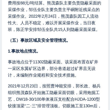
费用按88元/吨结算。熊茂森队主要负责隐蔽采面的
采煤作业，邹伍全队主要负责主平硐附近残采点的
采煤作业。2022年2月24日，熊茂森队因工人流动
性大、人员不稳定，难以开展采煤作业，当日夜
班，陈正学安排邹伍全队共15人到隐蔽采面采煤。
（五）事故区域及安全管理情况。
1.事故地点情况。
事故地点位于11302隐蔽采面。该采面布置在矿井
一采区东翼矿区边界，部分巷道超过矿界且无设
计，未编制作业规程和安全技术措施。
2021年12月23日，按照曹坤能安排，郭长政、杨兵
组织熊茂森队开始施工隐蔽采面切眼，采用炮掘工
艺，DW18-30/100单体液压支柱配合HJDA-1200型
铰接顶梁“二·三”排管理顶板。切眼施工至130m后，