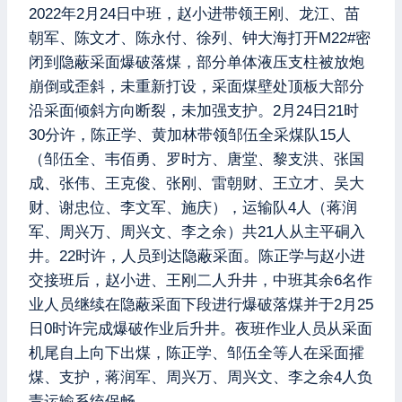
2022年2月24日中班，赵小进带领王刚、龙江、苗
朝军、陈文才、陈永付、徐列、钟大海打开M22#密
闭到隐蔽采面爆破落煤，部分单体液压支柱被放炮
崩倒或歪斜，未重新打设，采面煤壁处顶板大部分
沿采面倾斜方向断裂，未加强支护。2月24日21时
30分许，陈正学、黄加林带领邹伍全采煤队15人
（邹伍全、韦佰勇、罗时方、唐堂、黎支洪、张国
成、张伟、王克俊、张刚、雷朝财、王立才、吴大
财、谢忠位、李文军、施庆），运输队4人（蒋润
军、周兴万、周兴文、李之余）共21人从主平硐入
井。22时许，人员到达隐蔽采面。陈正学与赵小进
交接班后，赵小进、王刚二人升井，中班其余6名作
业人员继续在隐蔽采面下段进行爆破落煤并于2月25
日0时许完成爆破作业后升井。夜班作业人员从采面
机尾自上向下出煤，陈正学、邹伍全等人在采面攉
煤、支护，蒋润军、周兴万、周兴文、李之余4人负
责运输系统保畅。