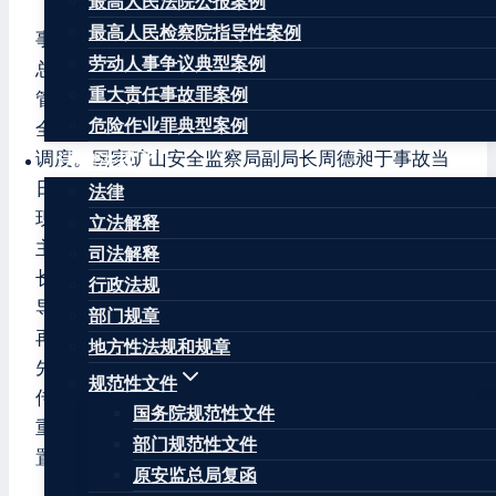
最高人民法院公报案例
最高人民检察院指导性案例
事故发生后，党中央、国务院高度重视，国务院副
劳动人事争议典型案例
总理刘鹤、国务委员王勇分别作出重要批示。应急
重大责任事故罪案例
管理部部长黄明，应急管理部副部长、国家矿山安
危险作业罪典型案例
全监察局局长黄玉治，副局长黄锦生多次视频指挥
调度。国家矿山安全监察局副局长周德昶于事故当
法律法规
日率工作组赶赴现场指导抢险救援，副局长张昕到
法律
现场指导事故调查。贵州省委书记、省人大常委会
立法解释
主任谌贻琴，省委副书记、省长李炳军，常务副省
司法解释
长李再勇、副省长陶长海、郭瑞民、蔡朝林等省领
行政法规
导分别对抢险救援作出重要批示。李炳军省长、李
部门规章
再勇常务副省长、陶长海、郭瑞民、蔡朝林副省长
地方性法规和规章
先后赶赴事故现场指导抢险救援工作。李炳军省长
规范性文件
传达了刘鹤副总理、王勇国务委员、谌贻琴书记的
国务院规范性文件
重要批示精神，就抢险救援、科学施救、善后处
部门规范性文件
置、事故调查、追责问责等工作提出了明确要求。
原安监总局复函