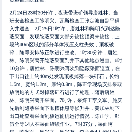
2月24日23时30分许，夜班带班矿领导唐姓林、当
班安全检查工陈明兴、瓦斯检查工张定波自副平硐
入井巡查。2月25日1时许，唐姓林和陈明兴到达隐
蔽采面，发现隐蔽采面大部分铰接顶梁未铰接，上
段约40m区域的部分单体液压支柱失效，顶板破
碎，随即安排陈正学进行整改。1时30分许，唐姓
林、陈明兴离开隐蔽采面到井下其他地点巡查。6时
10分许，唐姓林、陈明兴再次到隐蔽采面巡查，在
下出口往上约40m处发现顶板掉落一块矸石，长约
1.5m、宽约1.2m、厚约0.8m，陈正学现场安排采取
放明炮的方式对掉落矸石进行了处理，随后唐姓
林、陈明兴离开采面。7时许，采煤工李文军、施庆
先后到隐蔽采面下顺槽休息等候升井，黄加林到下
出口处查看采面刮板运输机运行情况，陈正学、邹
伍全等14人在采面继续作业。7时37分，采面垮