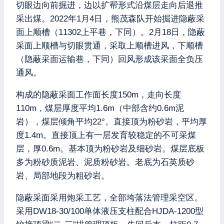
切眼边向前掘进，边以扩帮形式沿煤层走向后退推
采出煤。2022年1月4日，熊茂森队开始掘进隐蔽采
面上顺槽（11302上平巷，下同）。2月18日，隐蔽
采面上顺槽与切眼贯通，采取上顺槽进风，下顺槽
（隐蔽采面运输巷，下同）回风形成该采面全负压
通风。
构成的隐蔽采面工作面长度150m，走向长度
110m，煤层厚度平均1.6m（中部含约0.6m泥
岩），煤层倾角平均22°。直接顶为粉砂岩，平均厚
度1.4m。直接顶上有一层发育较稳定的不可采煤
层，厚0.6m。基本顶为粉砂岩及细砂岩。煤层底板
多为粉砂质泥岩、泥质粉砂岩。老底为石英质砂
岩、局部地段为粗砂岩。
隐蔽采面采用炮采工艺，全部垮落法管理采空区。
采用DW18-30/100单体液压支柱配合HJDA-1200型