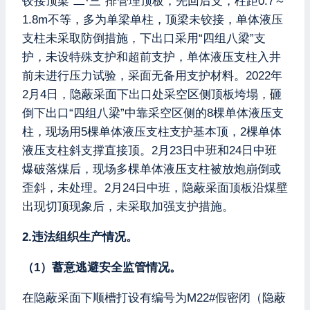
铰接顶梁“二·三”排管理顶板，先回后支，柱距0.7～
1.8m不等，多为单梁单柱，顶梁未铰接，单体液压
支柱未采取防倒措施，下出口采用“四组八梁”支
护，未设特殊支护和超前支护，单体液压支柱入井
前未进行压力试验，采面无备用支护材料。2022年
2月4日，隐蔽采面下出口处采空区侧顶板垮塌，砸
倒下出口“四组八梁”中靠采空区侧的8棵单体液压支
柱，现场用5棵单体液压支柱支护基本顶，2棵单体
液压支柱斜支撑直接顶。2月23日中班和24日中班
爆破落煤后，现场多棵单体液压支柱被放炮崩倒或
歪斜，未处理。2月24日中班，隐蔽采面顶板沿煤壁
出现切顶现象后，未采取加强支护措施。
2.违法组织生产情况。
（1）蓄意逃避安全监管情况。
在隐蔽采面下顺槽打设有编号为M22#假密闭（隐蔽