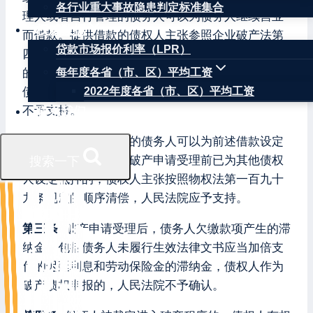
各行业重大事故隐患判定标准集合
理人或者自行管理的债务人可以为债务人继续营业
权威数据
而借款。提供借款的债权人主张参照企业破产法第
贷款市场报价利率（LPR）
四十二条第四项的规定优先于普通破产债权清偿
的，人民法院应予支持，但其主张优先于此前已就
每年度各省（市、区）平均工资
债务人特定财产享有担保的债权清偿的，人民法院
2022年度各省（市、区）平均工资
不予支持。
联系我们
管理人或者自行管理的债务人可以为前述借款设定
抵押担保，抵押物在破产申请受理前已为其他债权
搜索一下
人设定抵押的，债权人主张按照物权法第一百九十
九条规定的顺序清偿，人民法院应予支持。
第三条
破产申请受理后，债务人欠缴款项产生的滞
纳金，包括债务人未履行生效法律文书应当加倍支
付的迟延利息和劳动保险金的滞纳金，债权人作为
破产债权申报的，人民法院不予确认。