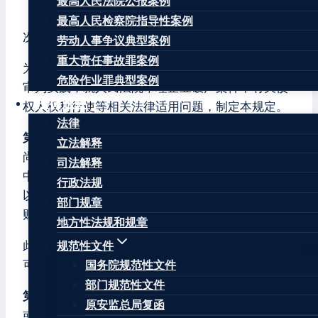
最高人民法院公报案例
（2019年2月25日最高人民法院审判委员会第1762
最高人民检察院指导性案例
次会议通过，自2019年3月28日起施行）
劳动人事争议典型案例
重大责任事故罪案例
为正确适用《中华人民共和国企业破产法》，结合
危险作业罪典型案例
审判实践，就人民法院审理企业破产案件中有关债
法律法规
权人权利行使等相关法律适用问题，制定本规定。
法律
第一条
人民法院裁定受理破产申请的，此前债务人
立法解释
尚未支付的公司强制清算费用、未终结的执行程序
司法解释
中产生的评估费、公告费、保管费等执行费用，可
行政法规
以参照企业破产法关于破产费用的规定，由债务人
部门规章
财产随时清偿。
地方性法规和规章
此前债务人尚未支付的案件受理费、执行申请费，
规范性文件
可以作为破产债权清偿。
国务院规范性文件
部门规范性文件
第二条
破产申请受理后，经债权人会议决议通过，
原安监总局复函
或者第一次债权人会议召开前经人民法院许可，管