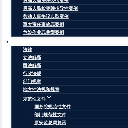
最高人民法院公报案例
人员及车辆掩埋。截至7月23日20:00，涉险17人
最高人民检察院指导性案例
院医治；死亡10人。目前，现场救援已结束，善后处
劳动人事争议典型案例
文章标签：
#
景泰县
#
甘肃省
#
白银市
重大责任事故罪案例
危险作业罪典型案例
法律法规
法律
王康律师
立法解释
司法解释
王康律师，注册安全工程师，北京华让律师事务所安全
行政法规
部门规章
因曾在安监局负责安全生产监督管理、生产安全事故调
地方性法规和规章
生产安全事故引发的民事赔偿、行政处罚和刑事追责提
规范性文件
王康律师辩护的当事人涉嫌失火罪、重大责任事故罪、
国务院规范性文件
关不批准逮捕当事人等结果；王康律师代理的因生产安
部门规范性文件
果；王康律师代理的民商事诉讼与仲裁案件中，有多例
原安监总局复函