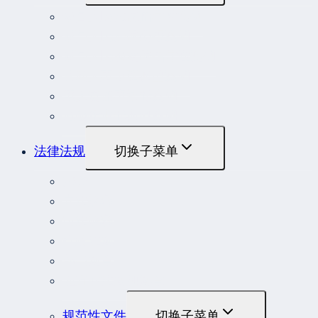
最高人民法院指导性案例
最高人民法院公报案例
最高人民检察院指导性案例
劳动人事争议典型案例
重大责任事故罪案例
危险作业罪典型案例
法律法规
切换子菜单
法律
立法解释
司法解释
行政法规
部门规章
地方性法规和规章
规范性文件
切换子菜单