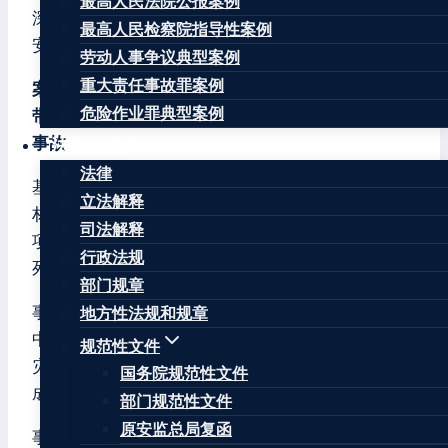
最高人民法院公报案例
深刻吸取事故教训，提高安全意识、压紧压实各方
最高人民检察院指导性案例
安全责任，有效防范和遏制同类事故发生。
劳动人事争议典型案例
重大责任事故罪案例
案例一：内蒙古包钢稀土钢板材有限责任公司球团
危险作业罪典型案例
带式焙烧机脱硫脱硝提标改造项目“3·14”较大火灾
事故
法律法规
法律
基本情况：2022年3月14日，内蒙古包钢稀土钢板
立法解释
材有限责任公司球团带式焙烧机脱硫脱硝提标改造
司法解释
项目在检修作业中发生一起较大火灾事故，造成7人
行政法规
死亡。
部门规章
事故原因：检维修作业人员在热切割动火作业过程
地方性法规和规章
中，所产生的金属熔渣飞溅至除雾器引发初起火
规范性文件
灾，因未能及时扑灭，火灾烟气窜入脱硫塔内，造
国务院规范性文件
成正在塔内1-3层喷淋层作业的7人中毒窒息死亡。
部门规范性文件
原安监总局复函
事故教训：一是事故企业主体责任不落实。二是对