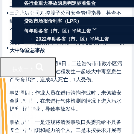
各行业重大事故隐患判定标准集合
工业领域新兴的BOT模式安全生产职责界定不清。
权威数据
三是上级公司对控股子公司安全管理指导、检查不
到位。四是属地监管措施缺失，落实属地管理责任
贷款市场报价利率（LPR）
不到位。
每年度各省（市、区）平均工资
2022年度各省（市、区）平均工资
案例二：二连浩特市市政小区污水提升泵站“4·9”较
联系我们
大中毒窒息事故
基本情况：2022年4月9日，二连浩特市市政小区污
搜索一下
水提升泵站清掏作业过程发生一起较大中毒窒息生
产安全事故，造成4人死亡，1人受伤。
事故原因：作业人员在进行清掏作业时，未佩戴安
全防护用品，在未进行气体检测的情况下进入污水
提升泵站作业，导致事故发生。
事故教训：一是违规将清淤事项口头委托给不具备
安全生产知识和能力的个人。二是未按要求开展有