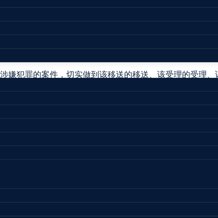
政执法与刑事司法衔接工作机制，行政执法机关移送涉嫌犯
遏制了违法犯罪活动。但也要看到，在一些行政执法领域，
下意见。
，对涉嫌犯罪的案件，切实做到该移送的移送、该受理的受理、
显涉嫌犯罪的，应当及时向公安机关通报。接到通报后，公安
作出检验、鉴定、认定等协助的，行政执法机关应当予以协
而相关上位法已经规定行政机关没有直接鉴定、认定权，所
应当移交案件的全部材料，同时将案件移送书及有关材料目录
安机关、人民检察院;未作出行政处罚决定的，原则上应当
事处罚后，再决定是否给予行政处罚。
，应当以书面形式予以受理。受理后认为不属于本机关管辖的
，公安机关应当及时审查，依法作出立案或者不予立案的决