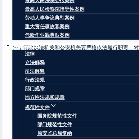
最高人民法院公报案例
案件的规定》施行以来，各地区各有关部门建立健全行
最高人民检察院指导性案例
济秩序和社会管理秩序的犯罪行为受到刑事制裁，有力
劳动人事争议典型案例
出。为了加强行政执法与刑事司法衔接工作，现提出如
重大责任事故罪案例
一、 严格履行法定职责
危险作业罪典型案例
法律法规
(一) 行政执法机关和公安机关要严格依法履行职责
法律
(二) 行政执法机关在执法检查时，发现违法行为明
立法解释
予立案的决定。公安机关立案后依法提请行政执法机关
司法解释
鉴定、认定，还是委托专业机构做检验、鉴定、认定，
行政法规
定)。
部门规章
地方性法规和规章
(三) 行政执法机关向公安机关移送涉嫌犯罪案件，
规范性文件
出行政处罚决定的，应当将行政处罚决定书一并抄送公
国务院规范性文件
院作出不起诉决定、人民法院作出无罪判决或者免予刑
部门规范性文件
(四) 公安机关对行政执法机关移送的涉嫌犯罪案件
原安监总局复函
的行政执法机关，同时抄送人民检察院。对受理的案件