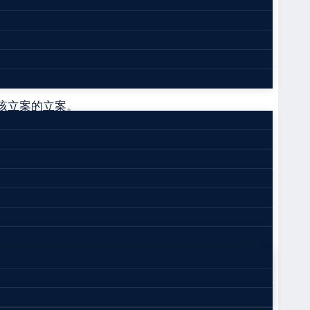
罪案件工作得到加强，一大批危害社会主义市场经
有案不移、有案难移、以罚代刑的问题仍然比较突
该立案的立案。
机关应当立即派人进行调查，并依法作出立案或者不
助(税务施评：且未明确是由行政机关直接检验、
以，只能委托有资质的专业机构进行鉴定、认
抄送人民检察院。行政执法机关在移送案件时已经作
在公安机关决定不予立案或者撤销案件、人民检察
应当及时转送有管辖权的机关，并书面告知移送案件
定并书面通知行政执法机关，同时抄送人民检察