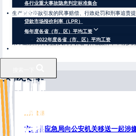
各行业重大事故隐患判定标准集合
因曾在安监局负责安全生产监督管理、生产安全事故调
权威数据
生产安全事故引发的民事赔偿、行政处罚和刑事追责提
贷款市场报价利率（LPR）
王康律师辩护的当事人涉嫌失火罪、重大责任事故罪、
每年度各省（市、区）平均工资
关不批准逮捕当事人等结果；王康律师代理的因生产安
2022年度各省（市、区）平均工资
果；王康律师代理的民商事诉讼与仲裁案件中，有多例
联系我们
搜索一下
类似文章
最新资讯
文水县应急局向公安机关移送一起涉