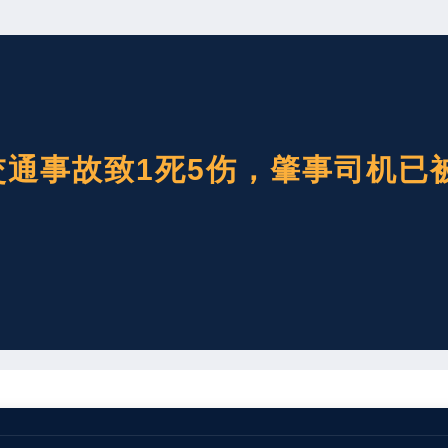
通事故致1死5伤，肇事司机已
生一起交通事故，致6人受伤，其中1人经抢救无效死亡，其他5