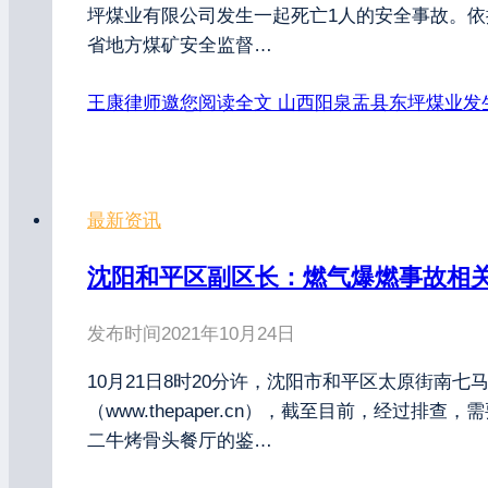
坪煤业有限公司发生一起死亡1人的安全事故。
省地方煤矿安全监督…
王康律师邀您阅读全文
山西阳泉盂县东坪煤业发
最新资讯
沈阳和平区副区长：燃气爆燃事故相
发布时间
2021年10月24日
10月21日8时20分许，沈阳市和平区太原街南
（www.thepaper.cn），截至目前，经
二牛烤骨头餐厅的鉴…