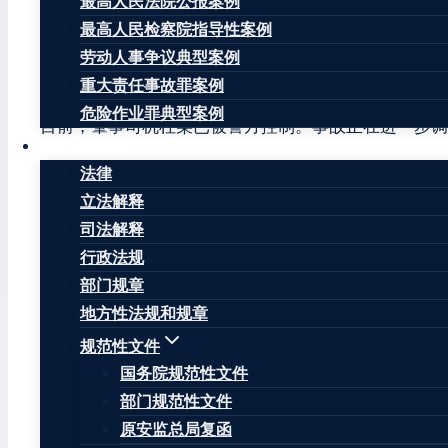
最高人民法院公报案例
到达现场开展事故处理工作。受伤人员已及时送医救治
最高人民检察院指导性案例
经初步调查，肇事司机杜某（女，41岁，漯河市郾城区
劳动人事争议典型案例
追尾前方车辆，引发交通事故。
重大责任事故罪案例
危险作业罪典型案例
目前，肇事司机杜某已被警方控制。事故正在进一步调
法律法规
漯河市公安局交通管理支队经济技术开发区大队
法律
立法解释
2022年7月4日
司法解释
文章标签：
#
河南省
#
漯河市
#
漯河市中心医院
#
豫ACS1
行政法规
部门规章
地方性法规和规章
规范性文件
国务院规范性文件
王康律师
部门规范性文件
王康律师，注册安全工程师，北京华让律师事务所安全
原安监总局复函