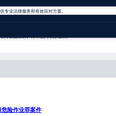
查和处理、安全生产行政执法等工作，王康律师十分熟悉生
供专业法律服务和有效应对方案。
合同诈骗罪等刑事案件中，有多例获得法院判决当事人无罪
全事故行政处罚引发的行政诉讼案件中，有多例获法院判决
取得全面胜诉、再审改判等好结果。
嫌危险作业罪案件