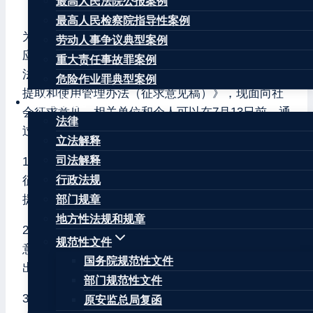
最高人民法院公报案例
财办资〔2022〕11号
最高人民检察院指导性案例
为进一步加强企业安全生产费用管理，财政部会同
劳动人事争议典型案例
应急部对《企业安全生产费用提取和使用管理办
重大责任事故罪案例
法》进行了修订，研究起草了《企业安全生产费用
危险作业罪典型案例
提取和使用管理办法（征求意见稿）》，现面向社
法律法规
会征求意见。相关单位和个人可以在7月13日前，通
法律
过以下途径和方式提出意见：
立法解释
司法解释
1.通过中华人民共和国财政部官网中“财政法规意见
征集信息管理系统”（网址：http://fgk.mof.gov.cn）
行政法规
提出意见。
部门规章
地方性法规和规章
2.通过中华人民共和国应急管理部官网中“互动-征求
规范性文件
意见”（网址：http://www.mem.gov.cn/hd/zqyj）提
国务院规范性文件
出意见。
部门规范性文件
3.通过信函方式将意见寄至：北京市西城区三里河
原安监总局复函