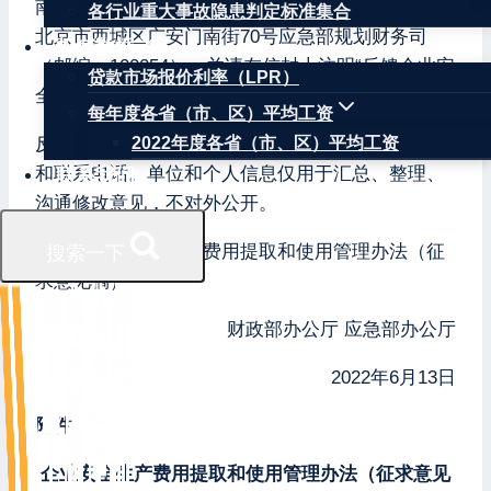
南三巷3号财政部资产管理司（邮编：100820）或
各行业重大事故隐患判定标准集合
北京市西城区广安门南街70号应急部规划财务司
权威数据
（邮编：100054），并请在信封上注明“反馈企业安
贷款市场报价利率（LPR）
全生产费用管理办法意见”。
每年度各省（市、区）平均工资
反馈意见时，请注明单位名称（个人请注明姓名）
2022年度各省（市、区）平均工资
和联系电话。单位和个人信息仅用于汇总、整理、
联系我们
沟通修改意见，不对外公开。
附件：企业安全生产费用提取和使用管理办法（征
搜索一下
求意见稿）
财政部办公厅 应急部办公厅
2022年6月13日
附件
企业安全生产费用提取和使用管理办法（征求意见