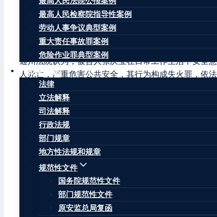
最高人民法院公报案例
通州法院经审理查明：被告人张庆宝自2021年7月开
最高人民检察院指导性案例
30分许，被告人张庆宝在屋内南侧阳台再次给蓄电池
劳动人事争议典型案例
亡，楼道、外墙和室内安装装饰火灾损失人民币981
重大责任事故罪案例
危险作业罪典型案例
通州法院认为，被告人张庆宝在日常工作生活中安全意
法律法规
人死亡，严重危害公共安全，其行为构成失火罪，依法
法律
以综合考虑。根据被告人张庆宝犯罪的事实、性质、情
立法解释
文章标签：
#
北京市
#
失火罪
#
张庆宝
#
通州区
#
通州区人
司法解释
行政法规
部门规章
地方性法规和规章
王康律师
规范性文件
国务院规范性文件
王康律师，注册安全工程师，北京华让律师事务所安全
部门规范性文件
因曾在安监局负责安全生产监督管理、生产安全事故调
原安监总局复函