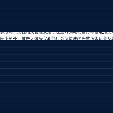
始租住在北京市通州区某小区，多次在室内直接或以“飞线”的方
充电，3时许，蓄电池发生爆炸引发火灾，致使居住在被告人
74元。被告人张庆宝在灭火未果后报警，后在现场被民警传唤
识淡薄，无视相关管理规定，在室内为电动自行车蓄电池充
应予惩处。被告人张庆宝犯罪行为所造成的严重危害后果及
节及对于社会的危害程度等，遂作出上述判决。
民检察院
#
通州区人民法院
生产和消防安全专业委员会主任，曾任江苏省扬州市宝应县
查和处理、安全生产行政执法等工作，王康律师十分熟悉生