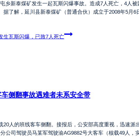
高家屯乡新泰煤矿发生一起瓦斯闪爆事故。造成7人死亡，4人
 据了解，延川县新泰煤矿（普通合伙）成立于2008年5月
发生瓦斯闪爆，已致7人死亡
大客车侧翻事故遇难者未系安全带
道一辆载20人的班线客车侧翻。接报后，公安部高度重视，迅速
三分公司驾驶员马某军驾驶渝AG9882号大客车（核载49人