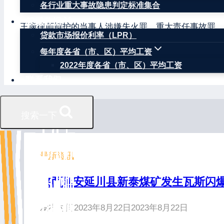
生产安全事故引发的民事赔偿、行政处罚和刑事追责提
各行业重大事故隐患判定标准集合
权威数据
王康律师辩护的当事人涉嫌失火罪、重大责任事故罪、
贷款市场报价利率（LPR）
关不批准逮捕当事人等结果；王康律师代理的因生产安
每年度各省（市、区）平均工资
果；王康律师代理的民商事诉讼与仲裁案件中，有多例
2022年度各省（市、区）平均工资
联系我们
类似文章
搜索一下
最新资讯
陕西延安延川县新泰煤矿发生瓦斯闪爆
发布时间
2023年8月22日
2023年8月22日