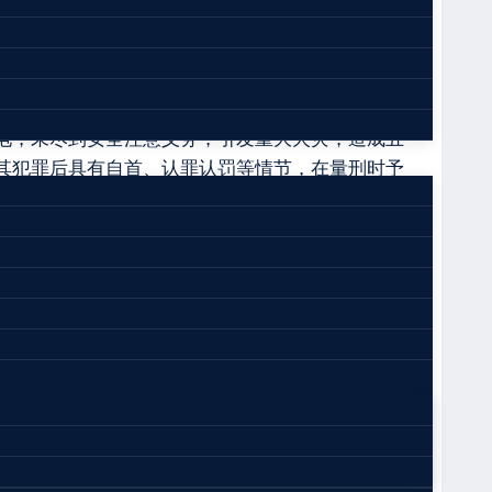
式给其电动自行车蓄电池充电。同年9月20日0时
张庆宝楼上的李某某等5人被烧死或一氧化碳中毒死
至公安机关接受审查。
电，未尽到安全注意义务，引发重大火灾，造成五
其犯罪后具有自首、认罪认罚等情节，在量刑时予
原安监局公务员、原《中国安全生产报》记者。
产安全事故调查处理程序和存在的问题，善于对因