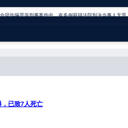
供专业法律服务和有效应对方案。
合同诈骗罪等刑事案件中，有多例获得法院判决当事人无罪
全事故行政处罚引发的行政诉讼案件中，有多例获法院判决
取得全面胜诉、再审改判等好结果。
，已致7人死亡