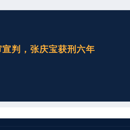
审宣判，张庆宝获刑六年
宣判被告人张庆宝失火一案，以失火罪判处被告人张庆宝有期徒