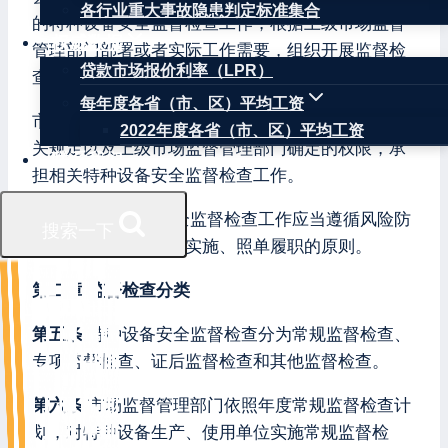
各行业重大事故隐患判定标准集合
的特种设备安全监督检查工作，根据上级市场监督
权威数据
管理部门部署或者实际工作需要，组织开展监督检
贷款市场报价利率（LPR）
查。
每年度各省（市、区）平均工资
市场监督管理所依照市场监管法律、法规、规章有
2022年度各省（市、区）平均工资
关规定以及上级市场监督管理部门确定的权限，承
联系我们
担相关特种设备安全监督检查工作。
第四条
特种设备安全监督检查工作应当遵循风险防
搜索一下
控、分级负责、分类实施、照单履职的原则。
第二章 监督检查分类
第五条
特种设备安全监督检查分为常规监督检查、
专项监督检查、证后监督检查和其他监督检查。
第六条
市场监督管理部门依照年度常规监督检查计
划，对特种设备生产、使用单位实施常规监督检