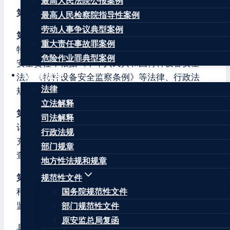
最高人民法院公报案例
第一章 总则
最高人民检察院指导性案例
劳动人事争议典型案例
第一条
为了规范特种设备安全监督检查工作，落实
重大责任事故罪案例
特种设备生产、经营、使用单位和检验、检测机构
危险作业罪典型案例
安全责任，根据《中华人民共和国特种设备安全
法律法规
法》《特种设备安全监察条例》等法律、行政法
法律
规，制定本办法。
立法解释
第二条
市场监督管理部门对特种设备生产（包括设
司法解释
计、制造、安装、改造、修理）、经营、使用（含
行政法规
充装，下同）单位和检验、检测机构实施监督检
部门规章
查，适用本办法。
地方性法规和规章
第三条
国家市场监督管理总局负责监督指导全国特
规范性文件
种设备安全监督检查工作，可以根据需要组织开展
国务院规范性文件
监督检查。
部门规范性文件
原安监总局复函
县级以上地方市场监督管理部门负责本行政区域内