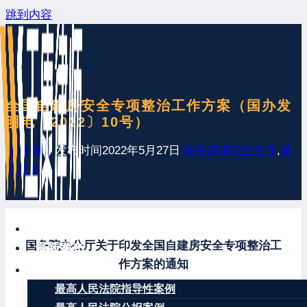
跳到内容
全国自建房安全专项整治工作方案（国办发
明电〔2022〕10号）
王康律师
发布时间
2022年5月27日
国务院规范性文件
,
规
范性文件
网站首页
国务院办公厅关于印发全国自建房安全专项整治工
最新发布
作方案的通知
案例分享
最高人民法院指导性案例
国办发明电〔2022〕10号