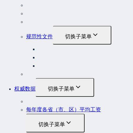
行政法规
部门规章
地方性法规和规章
规范性文件
切换子菜单
国务院规范性文件
部门规范性文件
原安监总局复函
各行业重大事故隐患判定标准集合
权威数据
切换子菜单
贷款市场报价利率（LPR）
每年度各省（市、区）平均工资
切换子菜单