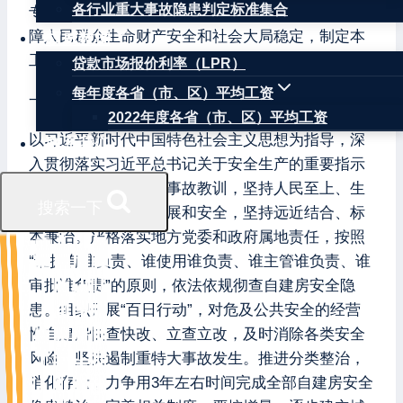
各行业重大事故隐患判定标准集合
专项整治工作，全面消除自建房安全隐患，切实保
障人民群众生命财产安全和社会大局稳定，制定本
权威数据
工作方案。
贷款市场报价利率（LPR）
每年度各省（市、区）平均工资
一、总体要求
2022年度各省（市、区）平均工资
以习近平新时代中国特色社会主义思想为指导，深
联系我们
入贯彻落实习近平总书记关于安全生产的重要指示
批示精神，深刻汲取事故教训，坚持人民至上、生
搜索一下
命至上，坚持统筹发展和安全，坚持远近结合、标
本兼治。严格落实地方党委和政府属地责任，按照
“谁拥有谁负责、谁使用谁负责、谁主管谁负责、谁
审批谁负责”的原则，依法依规彻查自建房安全隐
患。组织开展“百日行动”，对危及公共安全的经营
性自建房快查快改、立查立改，及时消除各类安全
风险，坚决遏制重特大事故发生。推进分类整治，
消化存量，力争用3年左右时间完成全部自建房安全