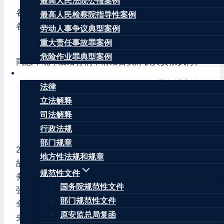
最高人民法院公报案例
各省、自治区、直辖市人民政府，国务院各部委、
最高人民检察院指导性案例
各直属机构：
劳动人事争议典型案例
重大责任事故罪案例
《全国自建房安全专项整治工作方案》已经国务院
危险作业罪典型案例
同意，现印发给你们，请结合实际认真贯彻执行。
法律法规
国务院办公厅
法律
立法解释
2022年5月24日
司法解释
全国自建房安全专项整治工作方案
行政法规
部门规章
2022年4月29日，湖南长沙居民自建房发生倒塌事
地方性法规和规章
故，造成重大人员伤亡。事故发生后，党中央、国
规范性文件
务院高度重视。习近平总书记作出重要指示，李克
国务院规范性文件
强总理作出批示，国务院安委会召开全国自建房安
部门规范性文件
全专项整治电视电话会议进行具体安排。按照党中
原安监总局复函
央、国务院决策部署，为扎实推进全国自建房安全