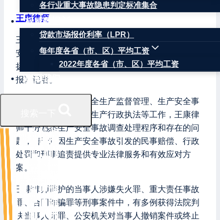
各行业重大事故隐患判定标准集合
王康律师
权威数据
贷款市场报价利率（LPR）
王康律师，注册安全工程师，北京华让律师事务所
每年度各省（市、区）平均工资
安全生产和消防安全专业委员会主任，曾任江苏省
2022年度各省（市、区）平均工资
扬州市宝应县原安监局公务员、原《中国安全生产
联系我们
报》记者。
因曾在安监局负责安全生产监督管理、生产安全事
搜索一下
故调查和处理、安全生产行政执法等工作，王康律
师十分熟悉生产安全事故调查处理程序和存在的问
题，善于对因生产安全事故引发的民事赔偿、行政
处罚和刑事追责提供专业法律服务和有效应对方
案。
王康律师辩护的当事人涉嫌失火罪、重大责任事故
罪、合同诈骗罪等刑事案件中，有多例获得法院判
决当事人无罪、公安机关对当事人撤销案件或终止