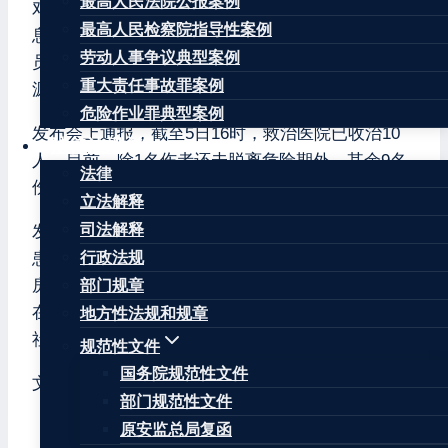
最高人民法院公报案例
对于已发现的26名遇难者，正在加快核实身份信
最高人民检察院指导性案例
息，做好善后工作。将继续全力以赴搜救被困人
劳动人事争议典型案例
员，不放过任何一丝生的希望；调集优质医疗资
重大责任事故罪案例
源，精心做好获救人员的医疗救治。
危险作业罪典型案例
发布会上通报，截至5日16时，救治医院已收治10
法律法规
人。目前，除1名伤者还未脱离危险期外，其余9名
法律
伤者病情稳定，各项临床指标持续向好。
立法解释
司法解释
发布会上通报，长沙全面开展住建领域安全风险隐
患大排查、大整治。截至5月4日，共排查居民自建
行政法规
房403359栋，对其中排查出来的各类安全隐患，正
部门规章
在按照分类处置的办法推进整改。（来源：新华
地方性法规和规章
社、央视新闻）
规范性文件
国务院规范性文件
文章标签：
#
坍塌事故
#
望城区
#
湖南省
#
长沙市
部门规范性文件
原安监总局复函