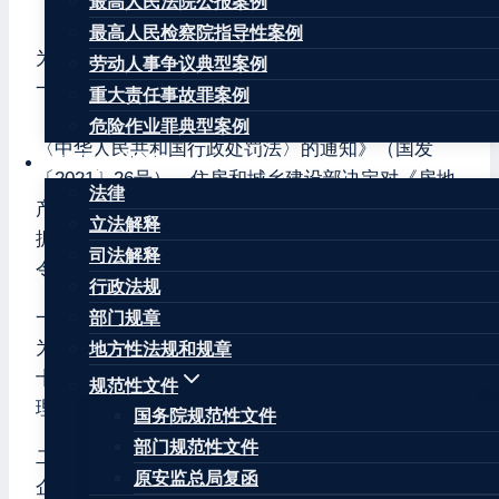
最高人民法院公报案例
令第54号公布 自公布之日起施行）
最高人民检察院指导性案例
为了贯彻落实《国务院关于深化“证照分离”改革 进
劳动人事争议典型案例
一步激发市场主体发展活力的通知》（国发
重大责任事故罪案例
〔2021〕7号）、《国务院关于进一步贯彻实施
危险作业罪典型案例
〈中华人民共和国行政处罚法〉的通知》（国发
法律法规
〔2021〕26号），住房和城乡建设部决定对《房地
法律
产开发企业资质管理规定》（建设部令第77号，根
立法解释
据住房和城乡建设部令第24号、住房和城乡建设部
司法解释
令第45号修改）作如下修改：
行政法规
一、将第四条第一款中的“建设行政主管部门”修改
部门规章
为“住房和城乡建设主管部门”。将第十四条改为第
地方性法规和规章
十一条，将“工商行政管理部门”修改为“市场监督管
规范性文件
理部门”。其余条款依此修改。
国务院规范性文件
部门规范性文件
二、将第五条第一款修改为：“房地产开发企业按照
原安监总局复函
企业条件分为一、二两个资质等级。”