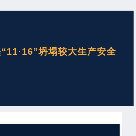
11·16”坍塌较大生产安全
隧道DIIK30+826处组织钻孔爆破施工时，发生