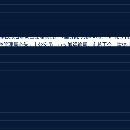
失437.4万元。
分别作出重要批示，杭州市、建德市两级政府领导及相关部
事故报告和调查处理条例》（国务院令第493号）和《杭州
市应急管理局牵头，市公安局、市交通运输局、市总工会、建
坍塌较大生产安全事故调查组（以下简称事故调查组），并委托省
、实事求是、注重实效”的原则，通过事故现场勘验、调查询问
业主要问题，人员伤亡和财产损失情况，认定了事故的性质
标岩塘山隧道建设工程“11·16”坍塌事故是因地质突发变化