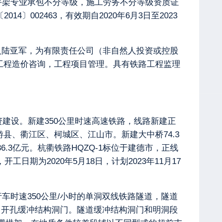
手架专业承包不分等级，施工劳务不分等级资质证
4〕002463，有效期自2020年6月3日至2023
表人陆亚军，为有限责任公司（非自然人投资或控股
，工程造价咨询，工程项目管理。具有铁路工程监理
资建设。新建350公里时速高速铁路，线路新建正
、龙游县、衢江区、柯城区、江山市。新建大中桥74.3
236.3亿元。杭衢铁路HQZQ-1标位于建德市，正线
月，开工日期为2020年5月18日，计划2023年11月17
行车时速350公里/小时的单洞双线铁路隧道，隧道
斜切式侧向开孔缓冲结构洞门。隧道缓冲结构洞门和明洞段