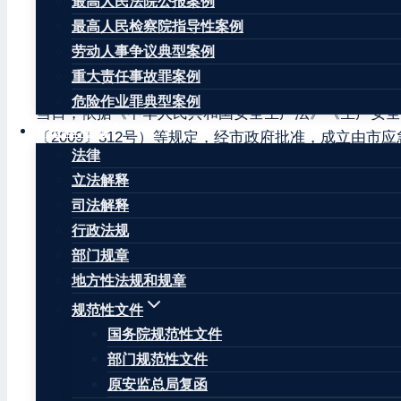
最高人民法院公报案例
了一起坍塌较大生产安全事故，造成3人死亡，直接经济损
最高人民检察院指导性案例
事故发生后，省委省政府、市委市政府领导高度重视，
劳动人事争议典型案例
理工作，并及时采取措施，消除生产安全事故隐患。
重大责任事故罪案例
危险作业罪典型案例
当日，依据《中华人民共和国安全生产法》《生产安全
法律法规
〔2009〕312号）等规定，经市政府批准，成立由
法律
铁路HQZQ-1标岩塘山隧道建设工程“11·16” 
立法解释
术分析，出具技术鉴定和分析报告。
司法解释
事故调查组按照“四不放过”和“科学严谨、依法依规
行政法规
算模拟等方法，查明了事故发生的经过、直接原因，企
部门规章
议，并针对问题提出整改措施建议。
地方性法规和规章
规范性文件
经调查认定，中铁五局集团有限公司杭衢铁路HQZQ-1
国务院规范性文件
一、基本情况
部门规范性文件
原安监总局复函
（一）企业基本情况