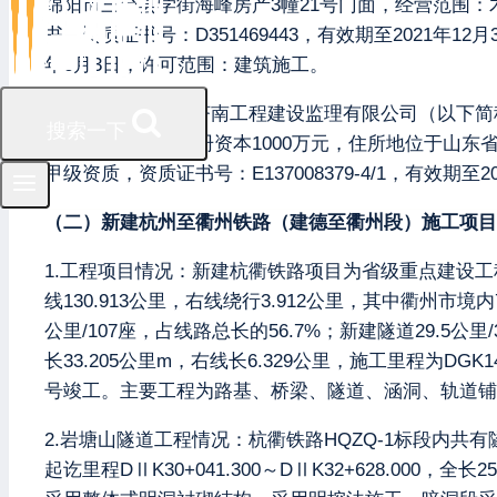
绵阳市三台县学街海峰房产3幢21号门面，经营范围
书，资质证书号：D351469443，有效期至2021年12
年6月3日，许可范围：建筑施工。
6.监理单位：中铁济南工程建设监理有限公司（以下简
搜索一下
的法人独资），注册资本1000万元，住所地位于山东
甲级资质，资质证书号：E137008379-4/1，有效期至2
（二）新建杭州至衢州铁路（建德至衢州段）施工项目
1.工程项目情况：新建杭衢铁路项目为省级重点建设工程
线130.913公里，右线绕行3.912公里，其中衢州市
公里/107座，占线路总长的56.7%；新建隧道29.5公
长33.205公里m，右线长6.329公里，施工里程为DGK14+
号竣工。主要工程为路基、桥梁、隧道、涵洞、轨道铺
2.岩塘山隧道工程情况：杭衢铁路HQZQ-1标段内共
起讫里程DⅡK30+041.300～DⅡK32+628.0