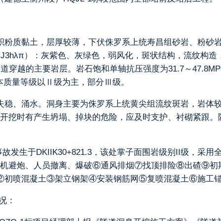
积粉质黏土，层厚较薄，下伏侏罗系上统寿昌组砂岩、粉砂
J3hλπ）：灰紫色、灰绿色，弱风化，斑状结构，流纹构
为隧道穿越的主要岩层。岩石饱和单轴抗压强度为31.7～47.8M
基本质量等级以Ⅱ级为主，部分Ⅲ级。
失稳、涌水。洞身主要为侏罗系上统黄尖组流纹斑岩，岩体
开挖时有产生坍塌、掉块的危险，应及时支护、衬砌紧跟。
6,事故发生于DKIIK30+821.3，该处掌子面围岩级别II
机避炮、人员撤离、爆破⑥通风排烟⑦找顶排险⑧出碴⑨初期
②初喷混凝土③架立钢架④安装钢筋网⑤复喷混凝土⑥施工
况：