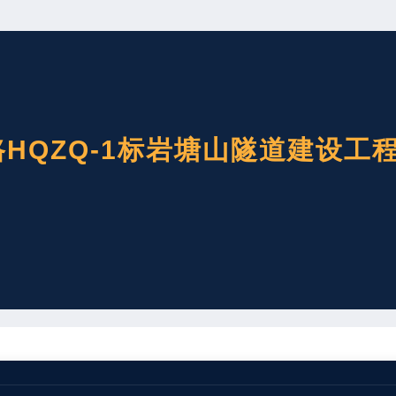
QZQ-1标岩塘山隧道建设工程“
公司杭衢铁路HQZQ-1标项目经理部在建德市寿昌镇金桥村岩塘山