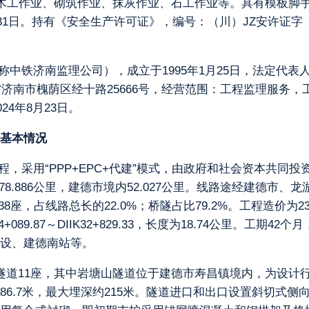
：木工作业、砌筑作业、抹灰作业、石工作业等。具有模板脚
月31日。持有《安全生产许可证》，编号：（川）JZ安许证字〔201
称中铁济南监理公司），成立于1995年1月25日，法定代
省济南市槐荫区经十路25666号，经营范围：工程监理服务
024年8月23日。
基本情况
，采用“PPP+EPC+代建”模式，由政府和社会资本共同投
境内78.886公里，建德市境内52.027公里。线路途经建德市
里/38座，占线路总长的22.0%；桥隧占比79.2%。工程造价为
089.87～DIIK32+829.33，长度为18.74公里。工期42个
设、建德南站等。
有隧道11座，其中岩塘山隧道位于建德市寿昌镇境内，为设计
00，全长2586.7米，最大埋深约215米。隧道进口和出口设置