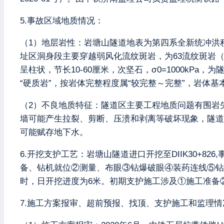
5.事故区域地质情况：
（1）地层岩性：岩塘山隧道地表为第四系全新统冲洪
址区洞身段主要穿越弱风化流纹斑岩，为63流纹斑岩（
呈柱状，节长10-60厘米，次坚石，σ0=1000kPa，
“硬质岩”，按岩体完整程度属“较完整～完整”，岩体
（2）不良地质特征：隧道区主要工程地质问题有围岩
墙可能产生拉裂、剪断、压溃和剥离等破坏现象，隧道
可能赋存地下水。
6.开挖支护工艺：岩塘山隧道进口开挖至DIIK30+82
备、钻机就位②测量、布眼③钻爆破眼④装药连线⑤钻
时，日开挖进度为6米。初期支护施工涉及①施工准备
7.施工方案报审、超前预报、找顶、支护施工和监理情