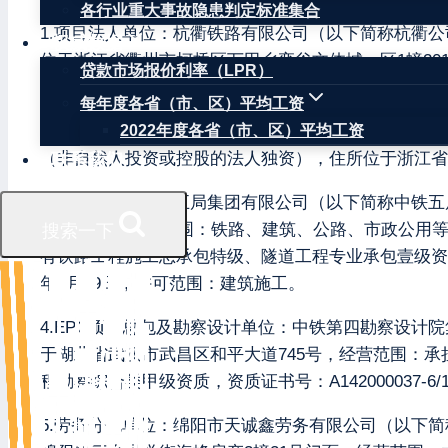
各行业重大事故隐患判定标准集合
1.项目法人单位：杭衢铁路有限公司（以下简称杭衢公
权威数据
位于浙江省衢州市柯桥区万田乡弈谷文体城一区1幢2
贷款市场报价利率（LPR）
运输等。
每年度各省（市、区）平均工资
2.项目代建单位：中国铁路上海局集团有限公司杭温工
2022年度各省（市、区）平均工资
（非自然人投资或控股的法人独资），住所位于浙江省
联系我们
3.施工单位：中铁五局集团有限公司（以下简称中铁五局
山路23号，经营范围：铁路、建筑、公路、市政公用
搜索一下
有铁路工程施工总承包特级、隧道工程专业承包壹级资质。持
年4月29日，许可范围：建筑施工。
4.EPC项目总包及勘察设计单位：中铁第四勘察设计
于湖北省武汉市武昌区和平大道745号，经营范围：
程勘察综合类甲级资质，资质证书号：A142000037-6/
5.劳务分包单位：绵阳市天诚鑫劳务有限公司（以下简