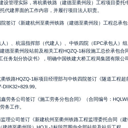
据高铁建设管理实际，将杭衢铁路（建德至衢州段）工程项目委
托代建界面的工作内容，并履行项目法人职责。
中铁四院签订《新建杭州至衢州铁路（建德至衢州段）工程总承
项目法人）、杭温指挥部（代建人）、中铁四院（EPC承包人
建德至衢州段站前及相关工程HQZQ-1标段施工总价承包
工任务划分协议书》，明确中国铁建大桥工程局集团有限公司为联合
局杭衢铁路HQZQ-1标项目经理部与中铁四院签订《隧道工程
IK32+829.99。
天诚鑫劳务公司签订《施工劳务分包合同》（合同编号：HQLW
劳务工作。
南监理公司签订《新建杭州至衢州铁路工程监理委托合同（建德至衢
路（建德至衢州段）HQJL-1标段范围内全部站前及站后工程。