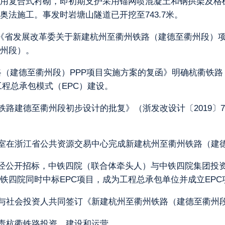
用复合式衬砌，即初期支护采用锚网喷混凝土和钢拱架及格
法施工。事发时岩塘山隧道已开挖至743.7米。
7日，《省发展改革委关于新建杭州至衢州铁路（建德至衢州段
衢州段）。
铁路（建德至衢州段）PPP项目实施方案的复函》明确杭衢铁路
工程总承包模式（EPC）建设。
衢州铁路建德至衢州段初步设计的批复》（浙发改设计〔2019
办公室在浙江省公共资源交易中心完成新建杭州至衢州铁路（建德
P项目经公开招标，中铁四院（联合体牵头人）与中铁四院集团
铁四院同时中标EPC项目，成为工程总承包单位并成立EPC
机构与社会投资人共同签订《新建杭州至衢州铁路（建德至衢州段
负责杭衢铁路投资、建设和运营。