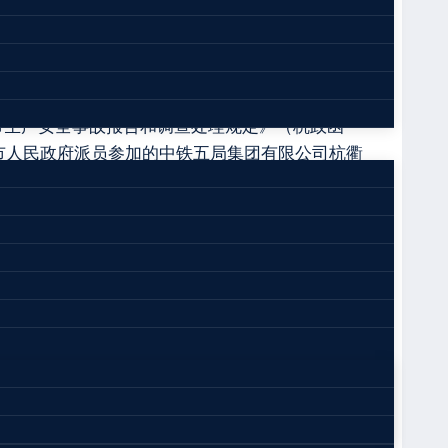
门第一时间赶赴现场，组织指挥抢险搜救和善后处
市生产安全事故报告和调查处理规定》（杭政函
德市人民政府派员参加的中铁五局集团有限公司杭衢
应急管理科学研究院、同济大学组织相关专家提供技
相关人员、查阅收集有关资料、专家技术分析和计
和责任，提出对有关责任人员和责任单位的处理建
引发的一起较大生产安全责任事故。