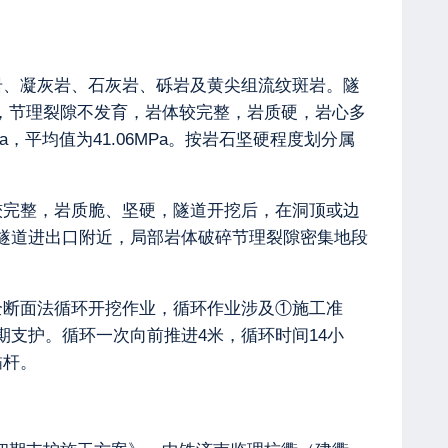
岩、凝灰岩、石灰岩、砾岩及黄尖组流纹斑岩。隧
造，节理裂隙不发育，岩体较完整，岩质硬，岩心多
Pa，平均值为41.06MPa。按岩石坚硬程度划分属
较完整，岩质脆、坚硬，隧道开挖后，在洞顶或边
隧道进出口附近，局部岩体破碎节理裂隙密集地段
级，采用全断面法循环开挖作业，循环作业涉及①施工准
支护。循环一次向前推进4米，循环时间14小
锚杆。