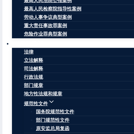
最高人民法院公报案例
最高人民检察院指导性案例
劳动人事争议典型案例
各省、自治区、直辖市人民政府，新疆生产建设兵团，
重大责任事故罪案例
危险作业罪典型案例
《“十四五”国家安全生产规划》已经国务院领导同志
法律法规
法律
立法解释
司法解释
行政法规
部门规章
为全面贯彻落实习近平总书记关于安全生产工作的一系
地方性法规和规章
社会发展第十四个五年规划和2035年远景目标纲要》
规范性文件
一、现状与形势
国务院规范性文件
部门规范性文件
（一）取得的进展。
原安监总局复函