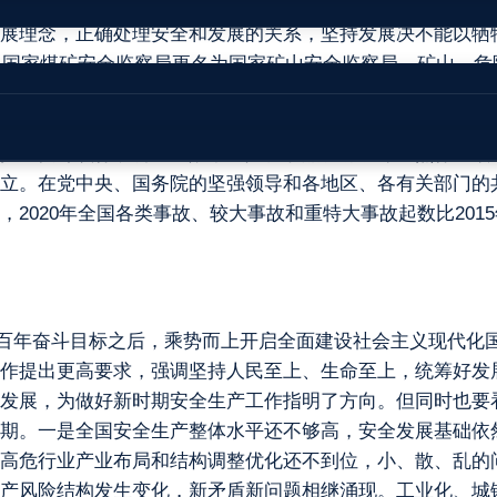
作。“十三五”期间，习近平总书记站在新的历史方位，就安
展理念，正确处理安全和发展的关系，坚持发展决不能以牺
，将国家煤矿安全监察局更名为国家矿山安全监察局，矿山、
了《关于推进安全生产领域改革发展的意见》，中共中央办
、失职追责的安全生产责任体系全面建立。以危险化学品、
技强安专项行动初见成效，危险化学品、煤矿等重点行业领
立。在党中央、国务院的坚强领导和各地区、各有关部门的
20年全国各类事故、较大事故和重特大事故起数比2015年分别
个百年奋斗目标之后，乘势而上开启全面建设社会主义现代化
作提出更高要求，强调坚持人民至上、生命至上，统筹好发
发展，为做好新时期安全生产工作指明了方向。但同时也要
期。一是全国安全生产整体水平还不够高，安全发展基础依
高危行业产业布局和结构调整优化还不到位，小、散、乱的
产风险结构发生变化，新矛盾新问题相继涌现。工业化、城