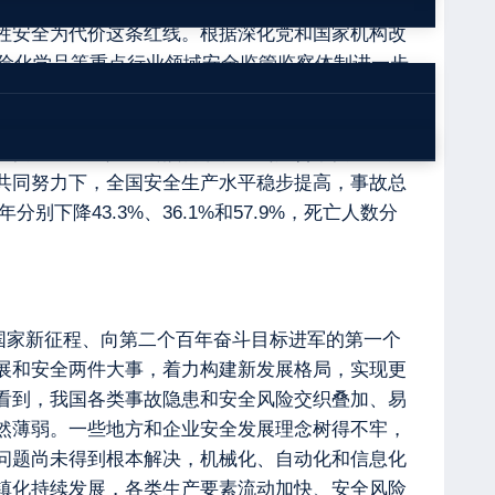
全生产工作作出了一系列重要指示批示，提出了一
牲安全为代价这条红线。根据深化党和国家机构改
危险化学品等重点行业领域安全监管监察体制进一步
公厅、国务院办公厅印发了《地方党政领导干部安
矿山、消防、交通运输、城市建设、工业园区、危
域安全生产风险监测预警系统不断完善，安全生产
共同努力下，全国安全生产水平稳步提高，事故总
下降43.3%、36.1%和57.9%，死亡人数分
国家新征程、向第二个百年奋斗目标进军的第一个
展和安全两件大事，着力构建新发展格局，实现更
看到，我国各类事故隐患和安全风险交织叠加、易
然薄弱。一些地方和企业安全发展理念树得不牢，
问题尚未得到根本解决，机械化、自动化和信息化
镇化持续发展，各类生产要素流动加快、安全风险