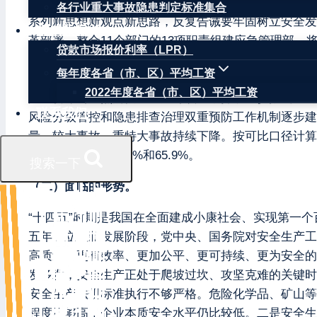
以习近平同志为核心的党中央始终高度重视安全生产工
各行业重大事故隐患判定标准集合
系列新思想新观点新思路，反复告诫要牢固树立安全发
权威数据
革部署，整合11个部门的13项职责组建应急管理部
贷款市场报价利率（LPR）
完善，监管监察能力得到加强。中共中央、国务院出台
每年度各省（市、区）平均工资
全生产责任制规定》，党政同责、一岗双责、齐抓共管
2022年度各省（市、区）平均工资
险废物等为重点的安全生产专项整治持续稳步推进。科
联系我们
风险分级管控和隐患排查治理双重预防工作机制逐步建
量、较大事故、重特大事故持续下降。按可比口径计算，20
别下降38.8%、37.3%和65.9%。
搜索一下
（二）面临的形势。
“十四五”时期是我国在全面建成小康社会、实现第一
五年。立足新发展阶段，党中央、国务院对安全生产工
高质量、更有效率、更加公平、更可持续、更为安全的
发多发，安全生产正处于爬坡过坎、攻坚克难的关键时
安全生产法规标准执行不够严格。危险化学品、矿山等
程度不够高，企业本质安全水平仍比较低。二是安全生