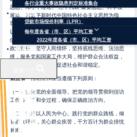
各行业重大事故隐患判定标准集合
思想、邓小平理论、“三个代表”重要思想、科学发
权威数据
展观、习近平新时代中国特色社会主义思想为指
贷款市场报价利率（LPR）
导，贯彻落实习近平总书记关于加强和改进人民信
访工作的重要思想，增强“四个意识”、坚定“四个自
每年度各省（市、区）平均工资
信”、做到“两个维护”，牢记为民解难、为党分忧的
2022年度各省（市、区）平均工资
政治责任，坚守人民情怀，坚持底线思维、法治思
联系我们
维，服务党和国家工作大局，维护群众合法权益，
化解信访突出问题，促进社会和谐稳定。
搜索一下
第五条
信访工作应当遵循下列原则：
（一）坚持党的全面领导。把党的领导贯彻到信访
工作各方面和全过程，确保正确政治方向。
（二）坚持以人民为中心。践行党的群众路线，倾
听群众呼声，关心群众疾苦，千方百计为群众排忧
解难。