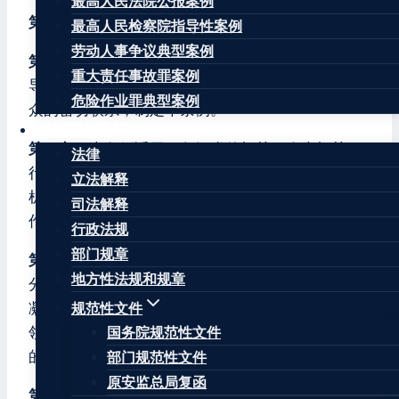
最高人民法院公报案例
第一章 总则
最高人民检察院指导性案例
劳动人事争议典型案例
第一条
为了坚持和加强党对信访工作的全面领
重大责任事故罪案例
导，做好新时代信访工作，保持党和政府同人民群
危险作业罪典型案例
众的密切联系，制定本条例。
法律法规
第二条
本条例适用于各级党的机关、人大机关、
法律
行政机关、政协机关、监察机关、审判机关、检察
立法解释
机关以及群团组织、国有企事业单位等开展信访工
司法解释
作。
行政法规
部门规章
第三条
信访工作是党的群众工作的重要组成部
地方性法规和规章
分，是党和政府了解民情、集中民智、维护民利、
凝聚民心的一项重要工作，是各级机关、单位及其
规范性文件
领导干部、工作人员接受群众监督、改进工作作风
国务院规范性文件
的重要途径。
部门规范性文件
原安监总局复函
第四条
信访工作坚持以马克思列宁主义、毛泽东