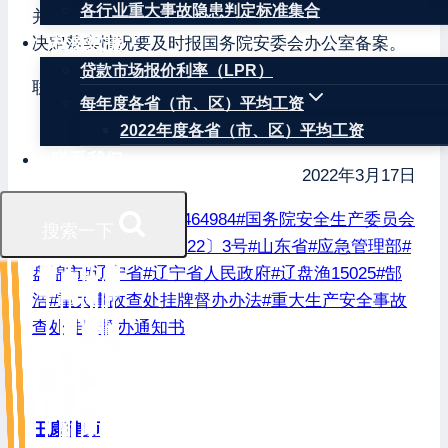
各行业重大事故隐患判定标准集合
并向社会公布。结案后，事故调查报告和事故处理
权威数据
决定落实情况要及时报国务院安委会办公室备案。
贷款市场报价利率（LPR）
联系人及电话：郜浩，010-64464984。
每年度各省（市、区）平均工资
国务院安全生产委员会
2022年度各省（市、区）平均工资
联系我们
2022年3月17日
文章标签：
#
010-64464984
#
国务院安全生产委员会
搜索一下
#
威海市
#
安委督〔2022〕3号
#
山东省
#
应急管理部
#
盘锦市
#
辽宁省
#
辽宁省人民政府
#
辽盘渔15025
#
郜
浩
#
重大事故查处挂牌督办办法
#
重大生产安全事故
查处挂牌督办通知书
王康律师