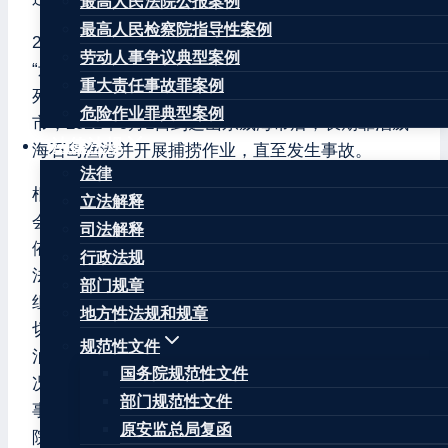
最高人民法院公报案例
最高人民检察院指导性案例
2022年3月7日，你省发生一起重大渔船沉没事故，
劳动人事争议典型案例
“辽盘渔15025”船在江苏连云港海域沉没，船上3人
重大责任事故罪案例
死亡、7人失联。经核查，该船船籍港为辽宁盘锦
危险作业罪典型案例
市，2021年9月1日到达山东威海市后，长期靠泊威
法律法规
海石岛渔港并开展捕捞作业，直至发生事故。
法律
根据《重大事故查处挂牌督办办法》，国务院安委
立法解释
会决定对该起重大事故查处实行挂牌督办。你省要
司法解释
依据《生产安全事故报告和调查处理条例》等有关
行政法规
法律法规规定，会同山东省、江苏省成立联合调查
部门规章
组，抓紧组织开展事故调查，认真查明事故原因，
地方性法规和规章
切实查清该船船东安全生产主体责任、船籍港和靠
规范性文件
泊港等地方政府和相关部门安全管理责任等落实情
国务院规范性文件
况，严格按事故调查规定要求研究提出处理意见。
部门规范性文件
事故结案前，要将事故调查报告（未定稿）报国务
原安监总局复函
院安委会办公室审核同意后，由你省负责批复结案