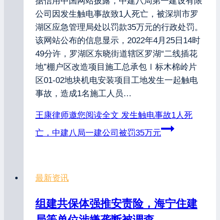
据信用中国网站披露，中建八局第一建设有限
公司因发生触电事故致1人死亡，被深圳市罗
湖区应急管理局处以罚款35万元的行政处罚。
该网站公布的信息显示，2022年4月25日14时
49分许，罗湖区东晓街道辖区罗湖“二线插花
地”棚户区改造项目施工总承包Ⅰ标木棉岭片
区01-02地块机电安装项目工地发生一起触电
事故，造成1名施工人员…
王康律师邀您阅读全文
发生触电事故1人死
亡，中建八局一建公司被罚35万元
最新资讯
组建共保体强推安责险，海宁住建
局等单位涉嫌垄断被调查