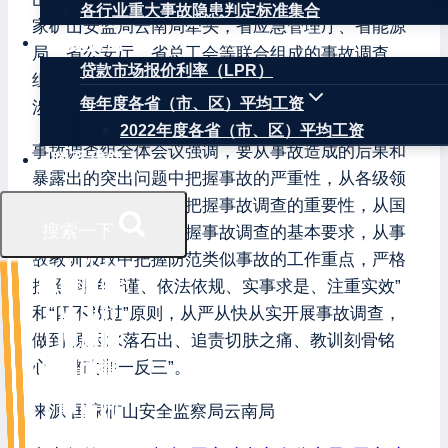
各行业重大事故隐患判定标准集合
家矿山安监局云南局牵头，省应急管理厅、省能源
权威数据
局、省公安厅、省总工会等联合组成的事故调查
贷款市场报价利率（LPR）
组，邀请纪检监察机关介入，对该起事故按照重大
每年度各省（市、区）平均工资
涉险事故实施提级调查。
2022年度各省（市、区）平均工资
事故调查组全体会议强调，要从事故造成的后果和
联系我们
暴露出的突出问题中把握事故的严重性，从各级领
导的指示批示精神中把握事故调查的重要性，从国
搜索一下
家法律法规规定中把握事故调查的基本要求，从事
故教训汲取中把握防范类似事故的工作重点，严格
按照“科学严谨、依法依规、实事求是、注重实效”
和“四不放过”原则，从严从快从实开展事故调查，
做到“原因水落石出、追责切肤之痛、教训刻骨铭
心、整改举一反三”。
来源 国家矿山安全监察局云南局