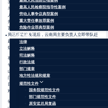
最高人民法院公报案例
3月15日，富源县平庆煤业有限公司平庆煤矿发生煤
最高人民检察院指导性案例
与瓦斯突出事故。事故当班井下共有98人，最终97
劳动人事争议典型案例
人安全升井，1人不幸遇难。当日16时42分，该矿
重大责任事故罪案例
井下避难硐室、溜煤眼等位置瓦斯传感器相继出现
危险作业罪典型案例
瓦斯高值超限报警，国家矿山安全监察局及其云南
局远程监控发现后，云南局主要负责人立即带队赶
法律法规
赴现场，经反复询问、现场核实，确认该矿发生了
法律
煤与瓦斯突出事故。
立法解释
司法解释
事故发生后，应急管理部、国家矿山安监局和云南
行政法规
省委、省政府主要领导多次作出指示批示，国家矿
部门规章
山安监局、省级有关部门、曲靖市政府及其有关部
地方性法规和规章
门均派出工作组，现场指导和参与救援工作。3月17
规范性文件
日16时，井下突出煤炭全部清理完毕，确认1人遇
国务院规范性文件
难。
部门规范性文件
依据有关法律法规规定，按照应急管理部、国家矿
原安监总局复函
山安监局和云南省委、省政府有关要求，成立由国