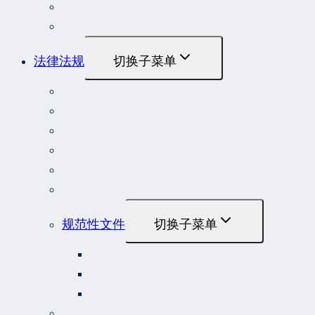
重大责任事故罪案例
危险作业罪典型案例
法律法规
切换子菜单
法律
立法解释
司法解释
行政法规
部门规章
地方性法规和规章
规范性文件
切换子菜单
国务院规范性文件
部门规范性文件
原安监总局复函
各行业重大事故隐患判定标准集合