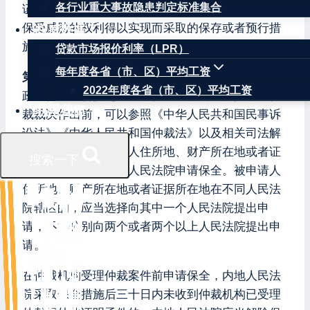
各行业重大事故隐患判定标准集合
证据保全、行为保全；在澳门特别行政区包括为确
保受威胁的权利得以实现而采取的保存或者预行措
权威数据
施。
贷款市场报价利率（LPR）
每年度各省（市、区）平均工资
第二条
按照澳门特别行政区仲裁法规向澳门特别行
2022年度各省（市、区）平均工资
政区仲裁机构提起民商事仲裁程序的当事人，在仲
联系我们
裁裁决作出前，可以参照《中华人民共和国民事诉
讼法》《中华人民共和国仲裁法》以及相关司法解
释的规定，向被申请人住所地、财产所在地或者证
搜索一下
据所在地的内地中级人民法院申请保全。被申请人
住所地、财产所在地或者证据所在地在不同人民法
院辖区的，应当选择向其中一个人民法院提出申
请，不得分别向两个或者两个以上人民法院提出申
请。
在仲裁机构受理仲裁案件前申请保全，内地人民法
院采取保全措施后三十日内未收到仲裁机构已受理