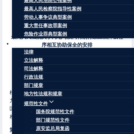
最高人民法院公报案例
最高人民检察院指导性案例
最高人民法院
劳动人事争议典型案例
2022年2月24日
重大责任事故罪案例
危险作业罪典型案例
最高人民法院关于内地与澳门特别行政区就仲裁程
法律法规
序相互协助保全的安排
法律
法释〔2022〕7号
立法解释
司法解释
（2022年2月15日最高人民法院审判委员会第1864
行政法规
次会议通过，自2022年3月25日起实施）
部门规章
根据《中华人民共和国澳门特别行政区基本法》第
地方性法规和规章
九十三条的规定，经最高人民法院与澳门特别行政
规范性文件
区协商，现就内地与澳门特别行政区关于仲裁程序
国务院规范性文件
相互协助保全作出如下安排。
部门规范性文件
原安监总局复函
第一条
本安排所称“保全”，在内地包括财产保全、