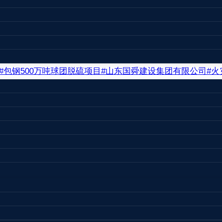
即赶赴事故现场指挥开展救援及善后工作。
#
包钢500万吨球团脱硫项目
#
山东国舜建设集团有限公司
#
火
生产和消防安全专业委员会主任，曾任江苏省扬州市宝应县
查和处理、安全生产行政执法等工作，王康律师十分熟悉生
供专业法律服务和有效应对方案。
合同诈骗罪等刑事案件中，有多例获得法院判决当事人无罪
全事故行政处罚引发的行政诉讼案件中，有多例获法院判决