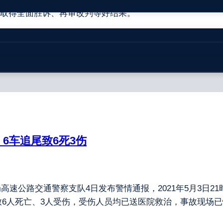
取得全面胜诉、再审改判等好结果。
6车追尾致6死3伤
速公路交通警察支队4日发布警情通报，2021年5月3日21时
致6人死亡、3人受伤，受伤人员均已送医院救治，事故现场