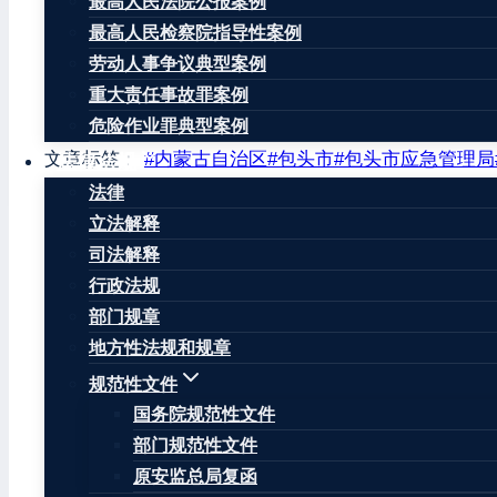
最高人民法院公报案例
成7人死亡。
最高人民检察院指导性案例
事故发生后，市委市政府主要领导及相关部门负责人立
劳动人事争议典型案例
重大责任事故罪案例
事故原因正在调查中。（来源：中国新闻网）
危险作业罪典型案例
文章标签：
#
内蒙古自治区
#
包头市
#
包头市应急管理局
法律法规
法律
立法解释
司法解释
行政法规
王康律师
部门规章
王康律师，注册安全工程师，北京华让律师事务所安全
地方性法规和规章
规范性文件
因曾在安监局负责安全生产监督管理、生产安全事故调
国务院规范性文件
生产安全事故引发的民事赔偿、行政处罚和刑事追责提
部门规范性文件
王康律师辩护的当事人涉嫌失火罪、重大责任事故罪、
原安监总局复函
关不批准逮捕当事人等结果；王康律师代理的因生产安