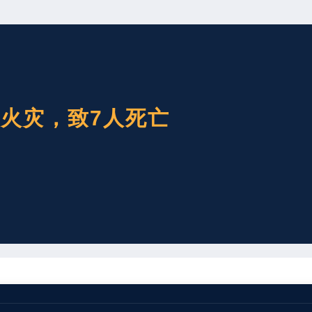
生火灾，致7人死亡
14日凌晨，山东国舜建设集团有限公司负责建设运营的包钢5