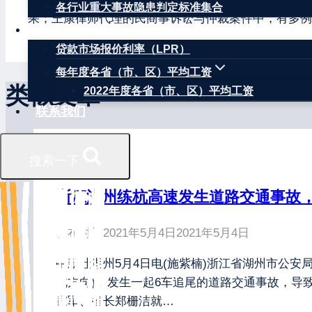
各行业重大事故隐患判定标准集合
果；王康律师代理的民商事诉讼与仲裁案件中，有多例
权威数据
贷款市场报价利率（LPR）
每年度各省（市、区）平均工资
类似文章
2022年度各省（市、区）平均工资
联系我们
搜索一下
最新资讯
浙江湖州练杭高速发生道路交通事故，
发布时间
2021年5月4日
2021年5月4日
中新社湖州5月4日电(施紫楠)浙江省湖州市公安局高
北方向)，发生一起6车追尾的道路交通事故，导
家军、省长郑栅洁就…