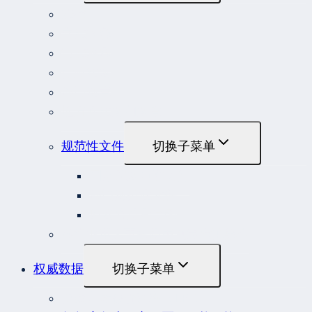
法律
立法解释
司法解释
行政法规
部门规章
地方性法规和规章
规范性文件
切换子菜单
国务院规范性文件
部门规范性文件
原安监总局复函
各行业重大事故隐患判定标准集合
权威数据
切换子菜单
贷款市场报价利率（LPR）