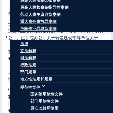
最高人民法院公报案例
国管房改〔2003〕165号
最高人民检察院指导性案例
在京中央和国家机关各部门、各单位：
劳动人事争议典型案例
重大责任事故罪案例
为规范中央在京单位已购公有住房上市出售工作，
危险作业罪典型案例
适应职工改善住房条件的需要，根据 《中共中央办
法律法规
公厅、国务院办公厅关于转发建设部等单位关于
法律
〈在京中央和国家机关进一步深化住房制度改革实
立法解释
施方案〉的通知》（厅字[1999]10号）、《已购公
司法解释
有住房和经济适用住房上市出售管理暂行办法》
（建设部令第69号）及其它相关规定，制定了《中
行政法规
央在京单位已购公有住房上市出售管理办法》，已
部门规章
经房改小组同意，现印发给你们，请按照执行。
地方性法规和规章
规范性文件
中央在京单位已购公有住房上市出售，是深化住房
国务院规范性文件
制度改革的重要内容。这项工作政策性强，涉及面
部门规范性文件
广，各部门、各单位要积极配合，抓紧做好已购公
原安监总局复函
有住房上市出售前房屋所有权证办理、职工住房档