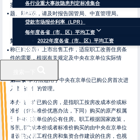
各行业重大事故隐患判定标准集合
案建立和超标处理等工作。在执行过程中发现新问
权威数据
题、新情况，请及时报告国管局、中直管理局。
贷款市场报价利率（LPR）
中央在京单位已购公有住房上市出售管理办法
每年度各省（市、区）平均工资
第一条
为规范中央在京单位已购公有住房（以下简
2022年度各省（市、区）平均工资
称已购公房）上市出售工作，适应职工改善住房条
联系我们
件的需要，根据有关规定及中央在京单位实际情
况，制定本办法。
搜索一下
第二条
本办法适用于中央在京单位已购公房首次进
入市场出售的管理。
本办法所称已购公房，是指职工按房改成本价或标
准价（含标准价优惠办法，下同）购买的原产权属
于中央在京单位的公有住房。职工根据国家政策，
按照房改成本价或者标准价购买的由中央在京单位
建设的安居工程住房和集资合作建设的住房，也视