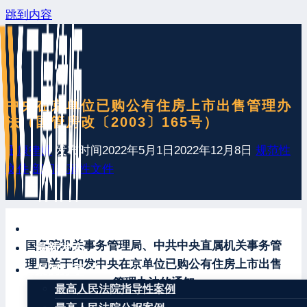
跳到内容
中央在京单位已购公有住房上市出售管理办
法（国管房改〔2003〕165号）
王康律师
发布时间
2022年5月1日
2022年12月8日
规范性
文件
,
部门规范性文件
网站首页
国务院机关事务管理局、中共中央直属机关事务管
最新发布
理局关于印发中央在京单位已购公有住房上市出售
案例分享
管理办法的通知
最高人民法院指导性案例