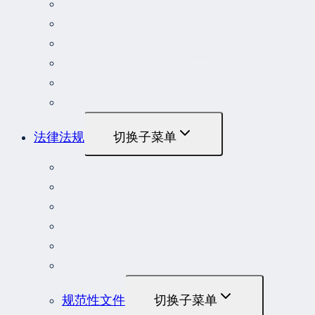
最高人民法院指导性案例
最高人民法院公报案例
最高人民检察院指导性案例
劳动人事争议典型案例
重大责任事故罪案例
危险作业罪典型案例
法律法规
切换子菜单
法律
立法解释
司法解释
行政法规
部门规章
地方性法规和规章
规范性文件
切换子菜单