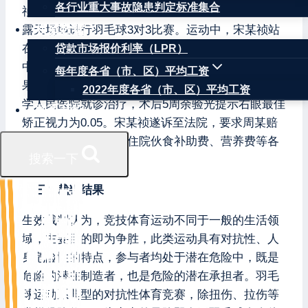
各行业重大事故隐患判定标准集合
祯、周某与案外四人在北京市朝阳区红领巾公园内
权威数据
露天场地进行羽毛球3对3比赛。运动中，宋某祯站
在发球线位置接对方网前球后，将球回挑到周某方
贷款市场报价利率（LPR）
中场，周某迅速杀球进攻，宋某祯直立举拍防守未
每年度各省（市、区）平均工资
果，被羽毛球击中右眼。事发后，宋某祯至北京大
2022年度各省（市、区）平均工资
学人民医院就诊治疗，术后5周余验光提示右眼最佳
联系我们
矫正视力为0.05。宋某祯遂诉至法院，要求周某赔
偿医疗费、护理费、住院伙食补助费、营养费等各
搜索一下
项费用。
（三）裁判结果
生效裁判认为，竞技体育运动不同于一般的生活领
域，主要目的即为争胜，此类运动具有对抗性、人
身危险性的特点，参与者均处于潜在危险中，既是
危险的潜在制造者，也是危险的潜在承担者。羽毛
球运动系典型的对抗性体育竞赛，除扭伤、拉伤等