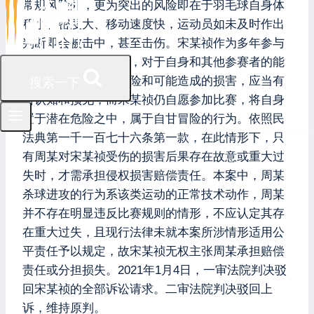
常规风险外，更为突出的风险即在于羽毛球自身体
积小、密度大、移动速度快，运动员如未及时作出
判断即会被击中，甚至击伤。宋某祯作为多年参与
羽毛球运动的爱好者，对于自身和其他参赛者的能
力以及此项运动的危险和可能造成的损害，应当有
搜索一下
所认知和预见，而宋某祯仍自愿参加比赛，将自身
置于潜在危险之中，属于自甘冒险的行为。依照民
法典第一千一百七十六条第一款，在此情形下，只
有周某对宋某祯受伤的损害后果存在故意或重大过
失时，才需承担侵权损害赔偿责任。本案中，周某
杀球进攻的行为系该类运动的正常技术动作，周某
并不存在明显违反比赛规则的情形，不应认定其存
在重大过失，且现行法律未就本案所涉情形适用公
平责任予以规定，故宋某祯无权主张周某承担赔偿
责任或分担损失。2021年1月4日，一审法院判决驳
回宋某祯的全部诉讼请求。二审法院判决驳回上
诉，维持原判。