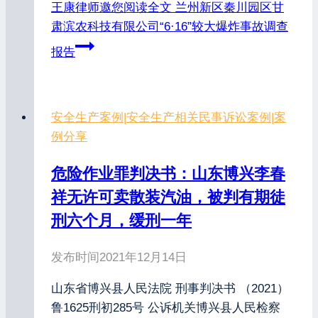
王康律师邀您阅读全文
兰州新区秦川园区甘
肃滨农科技有限公司“6·16”较大爆炸事故调查
报告
安全生产案例
|
安全生产相关民事诉讼案例
|
案
例分享
危险作业罪判决书：山东博兴李春
祥无许可卖散装汽油，被判有期徒
刑六个月，缓刑一年
发布时间
2021年12月14日
山东省博兴县人民法院 刑事判决书 （2021）
鲁1625刑初285号 公诉机关博兴县人民检察