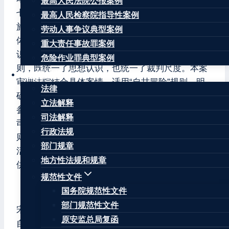
最高人民法院公报案例
七十六条“自甘冒险”规定作出判决的案件。民法典
最高人民检察院指导性案例
施行前，由于法律规定不明确，人民法院在处理文
劳动人事争议典型案例
体活动中身体受伤引发的民事纠纷时，容易出现认
重大责任事故罪案例
识分歧，进而引发争议。民法典确立“自甘冒险”规
危险作业罪典型案例
则，既统一了思想认识，也统一了裁判尺度。本案
法律法规
审理法院结合具体案情，适用“自甘冒险”规则，明
法律
确判决对损害发生无故意、无重大过失的文体活动
立法解释
参加者，不承担赔偿责任，亮明了拒绝“和稀泥”的
司法解释
司法态度，宣示了冒险者须对自己行为负责的规
行政法规
则，不仅弘扬了社会主义核心价值观，促进了文体
部门规章
活动的健康有序发展，也为民法典新规则的实施提
地方性法规和规章
供了有益的司法经验。
规范性文件
（二）基本案情
国务院规范性文件
部门规范性文件
宋某祯、周某均为羽毛球业余爱好者，自2015年起
原安监总局复函
自发参加羽毛球比赛。2020年4月28日上午，宋某