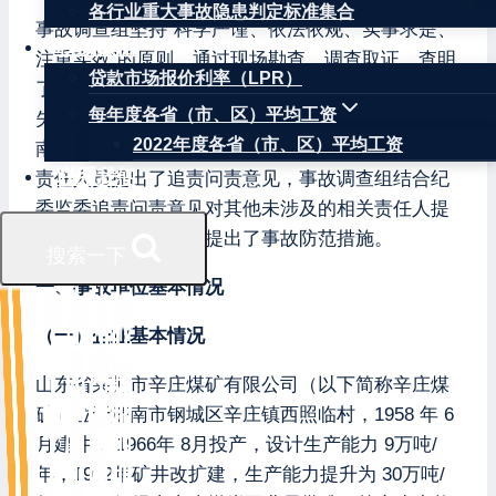
各行业重大事故隐患判定标准集合
事故调查组坚持“科学严谨、依法依规、实事求是、
权威数据
注重实效”的原则，通过现场勘查、调查取证，查明
贷款市场报价利率（LPR）
了事故发生的经过、原因、人员伤亡和直接经济损
每年度各省（市、区）平均工资
失，认定了事故性质和责任，并把相关结论提交济
2022年度各省（市、区）平均工资
南市钢城区纪委监委。纪委监委对监察对象等有关
联系我们
责任人员提出了追责问责意见，事故调查组结合纪
委监委追责问责意见对其他未涉及的相关责任人提
出了追责问责建议，提出了事故防范措施。
搜索一下
一、事故单位基本情况
（一）企业基本情况
山东省莱芜市辛庄煤矿有限公司（以下简称辛庄煤
矿）位于济南市钢城区辛庄镇西照临村，1958 年 6
月建井， 1966年 8月投产，设计生产能力 9万吨/
年，1992年矿井改扩建，生产能力提升为 30万吨/