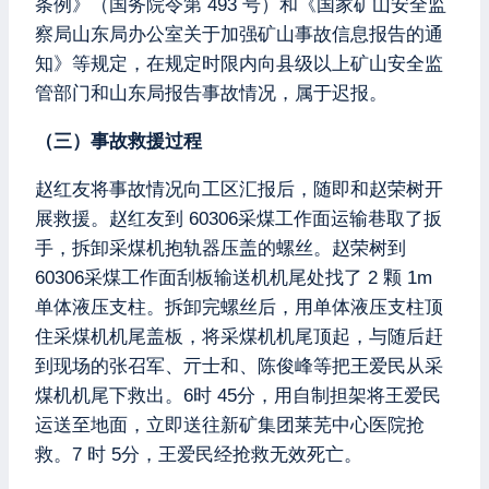
条例》（国务院令第 493 号）和《国家矿山安全监
察局山东局办公室关于加强矿山事故信息报告的通
知》等规定，在规定时限内向县级以上矿山安全监
管部门和山东局报告事故情况，属于迟报。
（三）事故救援过程
赵红友将事故情况向工区汇报后，随即和赵荣树开
展救援。赵红友到 60306采煤工作面运输巷取了扳
手，拆卸采煤机抱轨器压盖的螺丝。赵荣树到
60306采煤工作面刮板输送机机尾处找了 2 颗 1m
单体液压支柱。拆卸完螺丝后，用单体液压支柱顶
住采煤机机尾盖板，将采煤机机尾顶起，与随后赶
到现场的张召军、亓士和、陈俊峰等把王爱民从采
煤机机尾下救出。6时 45分，用自制担架将王爱民
运送至地面，立即送往新矿集团莱芜中心医院抢
救。7 时 5分，王爱民经抢救无效死亡。