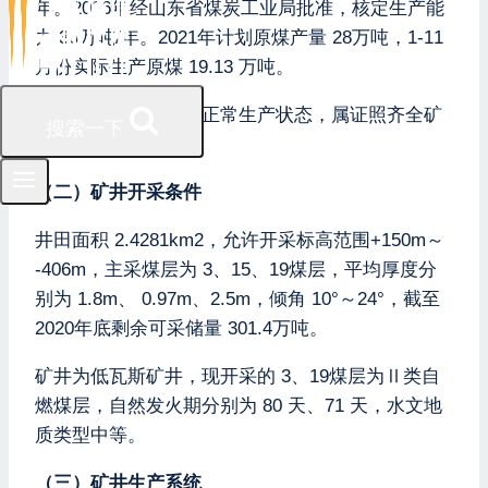
年。2006年经山东省煤炭工业局批准，核定生产能
力 30万吨/年。2021年计划原煤产量 28万吨，1-11
月份实际生产原煤 19.13 万吨。
事故发生前煤矿处于正常生产状态，属证照齐全矿
搜索一下
井。
（二）矿井开采条件
井田面积 2.4281km2，允许开采标高范围+150m～
-406m，主采煤层为 3、15、19煤层，平均厚度分
别为 1.8m、 0.97m、2.5m，倾角 10°～24°，截至
2020年底剩余可采储量 301.4万吨。
矿井为低瓦斯矿井，现开采的 3、19煤层为Ⅱ类自
燃煤层，自然发火期分别为 80 天、71 天，水文地
质类型中等。
（三）矿井生产系统