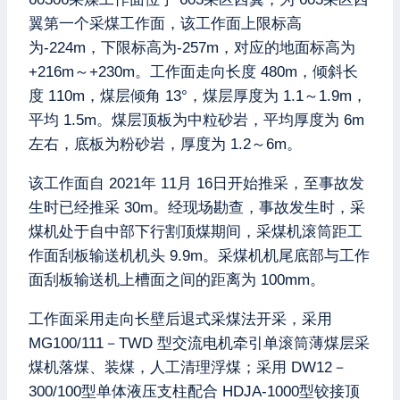
翼第一个采煤工作面，该工作面上限标高
为-224m，下限标高为-257m，对应的地面标高为
+216m～+230m。工作面走向长度 480m，倾斜长
度 110m，煤层倾角 13°，煤层厚度为 1.1～1.9m，
平均 1.5m。煤层顶板为中粒砂岩，平均厚度为 6m
左右，底板为粉砂岩，厚度为 1.2～6m。
该工作面自 2021年 11月 16日开始推采，至事故发
生时已经推采 30m。经现场勘查，事故发生时，采
煤机处于自中部下行割顶煤期间，采煤机滚筒距工
作面刮板输送机机头 9.9m。采煤机机尾底部与工作
面刮板输送机上槽面之间的距离为 100mm。
工作面采用走向长壁后退式采煤法开采，采用
MG100/111－TWD 型交流电机牵引单滚筒薄煤层采
煤机落煤、装煤，人工清理浮煤；采用 DW12－
300/100型单体液压支柱配合 HDJA-1000型铰接顶