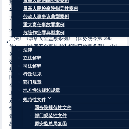
最高人民法院公报案例
莱芜市辛庄煤矿有限公司”井下 60306采煤工作面发
最高人民检察院指导性案例
生一起运输事故，死亡 1人，直接经济损失 248.66
劳动人事争议典型案例
万元。
重大责任事故罪案例
2021 年 12 月 4 日，依据《中华人民共和国安全生
危险作业罪典型案例
产法》《煤矿安全监察条例》（国务院令第 296
法律法规
号）、《生产安全事故报告和调查处理条例》（国
法律
务院令第 493号）和《国家矿山安全监察局关于加
立法解释
强矿山生产安全事故应急处置和调查处理工作若干
司法解释
规定的通知》（矿安〔2021〕166 号）等规定，由
行政法规
国家矿山安全监察局山东局（以下简称山东局）牵
部门规章
头，会同济南市钢城区发展和改革局、应急局、总
地方性法规和规章
工会、济南市公安局钢城分局等有关单位，成立山
规范性文件
东省莱芜市辛庄煤矿有限公司“12·2”运输事故调查
国务院规范性文件
组（以下简称事故调查组），调查组下设综合组、
部门规范性文件
管理组、技术组。济南市钢城区纪委监委介入了事
故调查，负责事故追责问责工作。
原安监总局复函