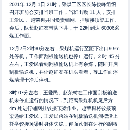
2021年 12月 1日 21时，采煤工区区长陈俊峰组织
召开班前会安排当班工作，当班出勤 11 人，安排
王爱民 、赵荣树共同负责铺网、挂铰接顶梁工作。
会后，队长赵红友带队下井，于 22时到达 60306采
煤工作面。
12月2日2时30分左右，采煤机运行至距下出口9.9m
处停机，工作面刮板输送机也停止运行。2 时 45 分
左右，王爱民看到刮板输送机上有余煤，随即开启
刮板输送机，并让赵红友在机头看着，等工作面浮
煤清理干净后停机。
3时 07分左右，王爱民、赵荣树在工作面刮板输送
机未停止运行的情况下，到距离采煤机机尾后方
4m 处进行铺网挂铰接顶梁作业。赵荣树将铰接顶
梁递给王爱民，王爱民跨站在刮板输送机溜槽沿上
托举铰接顶梁时身体失稳，仰面跌倒在运行的刮板