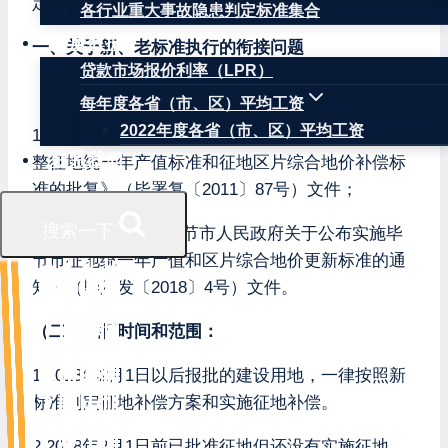
定《纳雍县征地补偿标准实施办法》。
各行业重大事故隐患判定标准集合
权威数据
一、关于新、老标准执行的衔接问题
贷款市场报价利率（LPR）
（一）执行依据：
每年度各省（市、区）平均工资
2022年度各省（市、区）平均工资
1.老标准依据为《毕节地区行政公署关于纳雍县调
联系我们
整征地统一年产值标准和征地区片综合地价补偿标
准的批复》（毕署复〔2011〕87号）文件；
搜索一下
2.新标准依据为《毕节市人民政府关于公布实施毕
节市征地统一年产值和区片综合地价更新标准的通
知》（毕府发〔2018〕4号）文件。
（二）执行时间和范围：
1.2018年2月1日以后报批的建设用地，一律按照新
标准制定征地补偿方案和实施征地补偿。
2.2018年2月1日前已批准征地但还没有实施征地