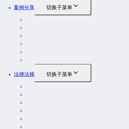
案例分享
切换子菜单
最高人民法院指导性案例
最高人民法院公报案例
最高人民检察院指导性案例
劳动人事争议典型案例
重大责任事故罪案例
危险作业罪典型案例
法律法规
切换子菜单
法律
立法解释
司法解释
行政法规
部门规章
地方性法规和规章