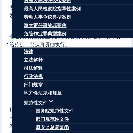
最高人民法院公报案例
各乡镇（街道）人民政府（办事处），纳雍经济开
最高人民检察院指导性案例
发区管委会，县政府各工作部门、各直属机构：
劳动人事争议典型案例
重大责任事故罪案例
《纳雍县征地补偿标准实施办法》已经纳雍县第十
危险作业罪典型案例
七届人民政府第三十次常务会议研究同意，现印发
法律法规
给你们，请认真贯彻执行。
法律
纳雍县人民政府
立法解释
司法解释
2018年4月23日
行政法规
（此件公开发布）
部门规章
地方性法规和规章
纳雍县征地补偿标准实施办法
规范性文件
根据《毕节市人民政府关于公布实施毕节市征地统
国务院规范性文件
一年产值和区片综合地价更新标准的通知》（毕府
部门规范性文件
发〔2018〕4号）文件精神，结合我县实际，特制
原安监总局复函