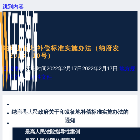
跳到内容
纳雍县征地补偿标准实施办法（纳府发
〔2018〕10号）
王康律师
发布时间
2022年2月17日
2022年2月17日
地方规
范性文件
,
规范性文件
网站首页
纳雍县人民政府关于印发征地补偿标准实施办法的
最新发布
通知
案例分享
最高人民法院指导性案例
纳府发〔2018〕10号