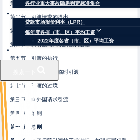
第一节 引渡的条件
各行业重大事故隐患判定标准集合
权威数据
第二节 引渡请求的提出
贷款市场报价利率（LPR）
第三节 对引渡请求的审查
每年度各省（市、区）平均工资
2022年度各省（市、区）平均工资
第四节 为引渡而采取的强制措施
联系我们
第五节 引渡的执行
第六节 暂缓引渡和临时引渡
搜索一下
第七节 引渡的过境
第三章 向外国请求引渡
第四章 附则
第一章 总则