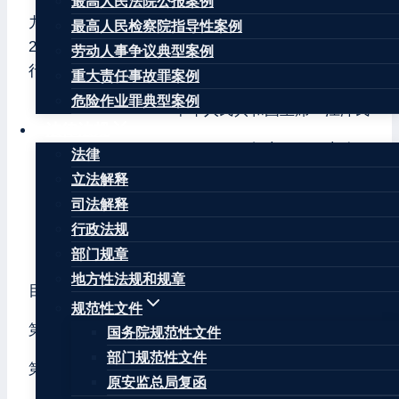
最高人民法院公报案例
九届全国人民代表大会常务委员会第十九次会议于
最高人民检察院指导性案例
2000年12月28日通过，现予公布，自公布之日起施
劳动人事争议典型案例
行。
重大责任事故罪案例
危险作业罪典型案例
中华人民共和国主席 江泽民
法律法规
二○○○年十二月二十八日
法律
立法解释
中华人民共和国引渡法
司法解释
（2000年12月28日第九届全国人民代表大会常务委
行政法规
员会第十九次会议通过）
部门规章
地方性法规和规章
目 录
规范性文件
第一章 总则
国务院规范性文件
部门规范性文件
第二章 向中华人民共和国请求引渡
原安监总局复函