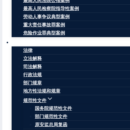
最高人民法院公报案例
中国人民银行授权全国银行间同业拆借中心公布，2020年5
最高人民检察院指导性案例
布LPR之前有效。（来源：中国人民银行）
劳动人事争议典型案例
重大责任事故罪案例
文章标签：
#
LPR
#
中国人民银行
#
全国银行间同业拆借
危险作业罪典型案例
法律法规
法律
立法解释
王康律师
司法解释
行政法规
王康律师，注册安全工程师，北京华让律师事务所安全
部门规章
因曾在安监局负责安全生产监督管理、生产安全事故调
地方性法规和规章
生产安全事故引发的民事赔偿、行政处罚和刑事追责提
规范性文件
国务院规范性文件
王康律师辩护的当事人涉嫌失火罪、重大责任事故罪、
部门规范性文件
关不批准逮捕当事人等结果；王康律师代理的因生产安
果；王康律师代理的民商事诉讼与仲裁案件中，有多例
原安监总局复函