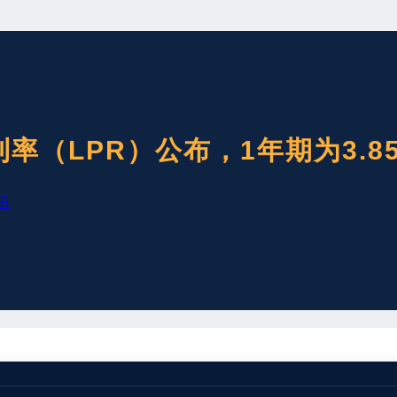
利率（LPR）公布，1年期为3.8
识
月20日全国银行间同业拆借中心受权公布贷款市场报价利率（LP