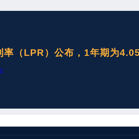
利率（LPR）公布，1年期为4.0
识
月20日全国银行间同业拆借中心受权公布贷款市场报价利率（LP