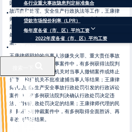
因曾在安监局负责安全生产监督管理、生产安全事
各行业重大事故隐患判定标准集合
故调查和处理、安全生产行政执法等工作，王康律
权威数据
师十分熟悉生产安全事故调查处理程序和存在的问
贷款市场报价利率（LPR）
题，善于对因生产安全事故引发的民事赔偿、行政
每年度各省（市、区）平均工资
处罚和刑事追责提供专业法律服务和有效应对方
2022年度各省（市、区）平均工资
案。
联系我们
王康律师辩护的当事人涉嫌失火罪、重大责任事故
罪、合同诈骗罪等刑事案件中，有多例获得法院判
搜索一下
决当事人无罪、公安机关对当事人撤销案件或终止
侦查、检察机关不批准逮捕当事人等结果；王康律
师代理的因生产安全事故行政处罚引发的行政诉讼
案件中，有多例获法院判决确认行政处罚决定违
法、撤销行政处罚决定的结果；王康律师代理的民
商事诉讼与仲裁案件中，有多例取得全面胜诉、再
审改判等好结果。