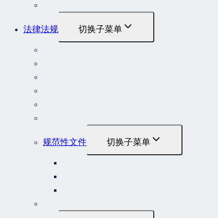
危险作业罪典型案例
法律法规
切换子菜单
法律
立法解释
司法解释
行政法规
部门规章
地方性法规和规章
规范性文件
切换子菜单
国务院规范性文件
部门规范性文件
原安监总局复函
各行业重大事故隐患判定标准集合