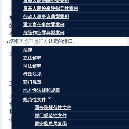
最高人民法院公报案例
最高人民检察院指导性案例
一艘载有130多名乘客的船只20日上午从马达加斯
劳动人事争议典型案例
加东北部安塔南贝出发，在前往苏阿涅拉纳-伊翁古
重大责任事故罪案例
的途中轮机舱进水，随后沉没。马港务部门负责人
危险作业罪典型案例
表示，事故船只为货船，无载客资质，其始发地安
塔南贝也不是官方认定的港口。
法律法规
法律
文章标签：
#
马达加斯加沉船事故
立法解释
司法解释
行政法规
部门规章
王康律师
地方性法规和规章
王康律师，注册安全工程师，北京华让律师事务所
规范性文件
安全生产和消防安全专业委员会主任，曾任江苏省
国务院规范性文件
扬州市宝应县原安监局公务员、原《中国安全生产
部门规范性文件
报》记者。
原安监总局复函